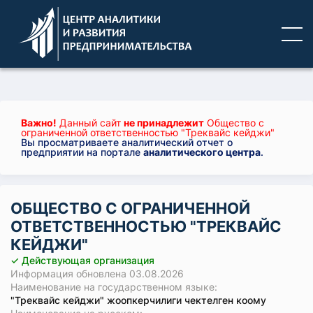
Важно!
Данный сайт
не принадлежит
Общество с
ограниченной ответственностью "Треквайс кейджи"
Вы просматриваете аналитический отчет о
предприятии на портале
аналитического центра
.
ОБЩЕСТВО С ОГРАНИЧЕННОЙ
ОТВЕТСТВЕННОСТЬЮ "ТРЕКВАЙС
КЕЙДЖИ"
✓ Действующая организация
Информация обновлена 03.08.2026
Наименование на государственном языке:
"Треквайс кейджи" жоопкерчилиги чектелген коому