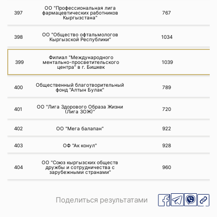
ОО "Профессиональная лига
397
фармацевтических работников
767
Кыргызстана"
ОО "Общество офтальмологов
398
1034
Кыргызской Республики"
Филиал "Международного
399
ментально-просветительского
1039
центра" в г. Бишкек
Общественный благотворительный
400
789
фонд "Алтын Булак"
ОО "Лига Здорового Образа Жизни
401
720
(Лига ЗОЖ)"
402
ОО "Мега балапан"
922
403
ОФ "Ак конул"
928
ОО "Союз кыргызских обществ
404
дружбы и сотрудничества с
960
зарубежными странами"
Поделиться результатами