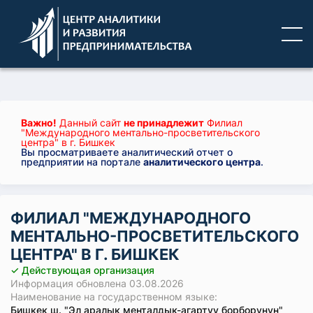
Важно!
Данный сайт
не принадлежит
Филиал
"Международного ментально-просветительского
центра" в г. Бишкек
Вы просматриваете аналитический отчет о
предприятии на портале
аналитического центра
.
ФИЛИАЛ "МЕЖДУНАРОДНОГО
МЕНТАЛЬНО-ПРОСВЕТИТЕЛЬСКОГО
ЦЕНТРА" В Г. БИШКЕК
✓ Действующая организация
Информация обновлена 03.08.2026
Наименование на государственном языке:
Бишкек ш. "Эл аралык менталдык-агартуу борборунун"