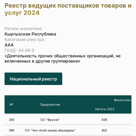
Реестр ведущих поставщиков товаров и
услуг 2024
Регион аналитики:
Кыргызская Республика
Категория реестра
ААА
ГКЭД: 94.99.9
«Деятельность прочих общественных организаций, не
включенных в другие группировки»
Национальный реестр
Финансово-эк
№
Предприятие
Налоги 2023
395
ОО "Фрунзе"
836
396
ОО "Чон-Алай ишкер айымдары"
802