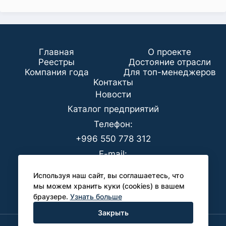
Главная
О проекте
Реестры
Достояние отрасли
Компания года
Для топ-менеджеров
Koнтaкты
Новости
Каталог предприятий
Телефон:
+996 550 778 312
E-mail:
office@analyt-kg.com
Используя наш сайт, вы соглашаетесь, что
Для СМИ:
мы можем хранить куки (cookies) в вашем
браузере.
Узнать больше
pr@analyt-kg.com
Закрыть
Политика конфиденциальности