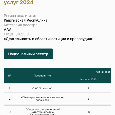
услуг 2024
Регион аналитики:
Кыргызская Республика
Категория реестра
ААА
ГКЭД: 84.23.0
«Деятельность в области юстиции и правосудия»
Национальный реестр
Финансово-эк
№
Предприятие
Налоги 2023
1
ОАО "Аргымак"
1
«Южно-региональная» Коллегия
2
2
адвокатов
Общество с ограниченной
3
ответвенностью
3
"Связьэлектрострой"