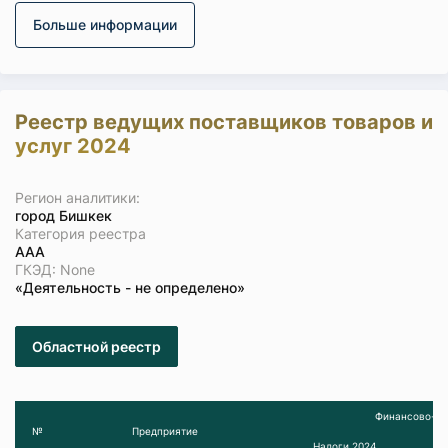
Больше информации
Реестр ведущих поставщиков товаров и
услуг 2024
Регион аналитики:
город Бишкек
Категория реестра
ААА
ГКЭД: None
«Деятельность - не определено»
Областной реестр
Финансово-эк
№
Предприятие
Налоги 2024