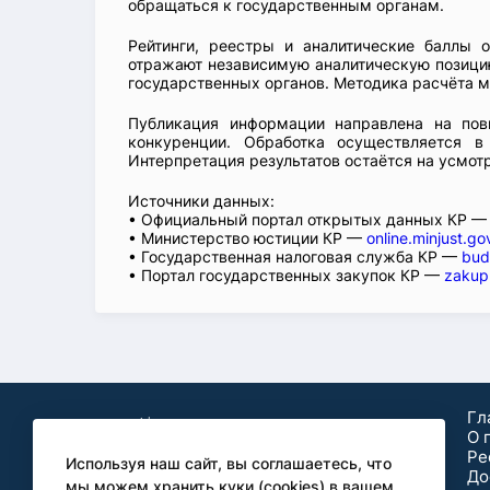
обращаться к государственным органам.
Рейтинги, реестры и аналитические баллы 
отражают независимую аналитическую позицию
государственных органов. Методика расчёта м
Публикация информации направлена на пов
конкуренции. Обработка осуществляется в
Интерпретация результатов остаётся на усмот
Источники данных:
• Официальный портал открытых данных КР 
• Министерство юстиции КР —
online.minjust.go
• Государственная налоговая служба КР —
bud
• Портал государственных закупок КР —
zakup
Гл
О 
Ре
Используя наш сайт, вы соглашаетесь, что
До
мы можем хранить куки (cookies) в вашем