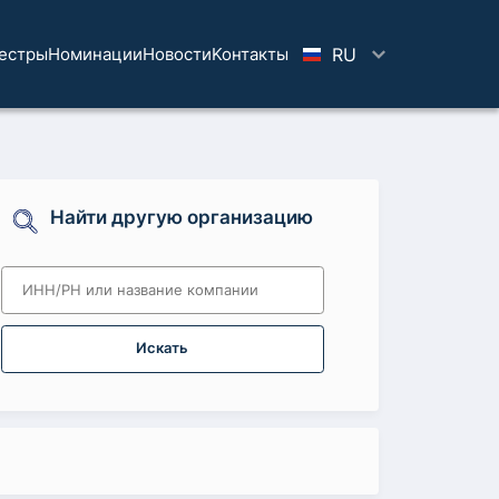
естры
Номинации
Новости
Koнтaкты
RU
Найти другую организацию
Искать