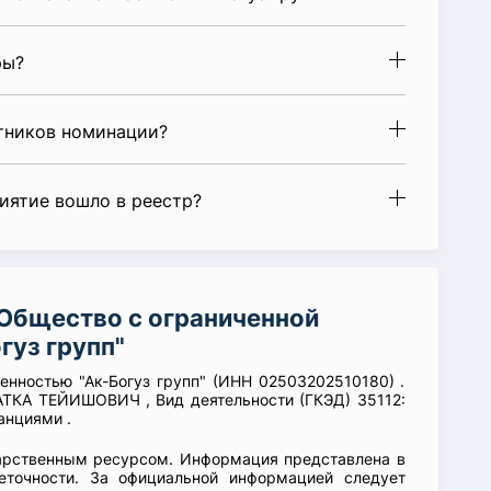
ры?
стников номинации?
риятие вошло в реестр?
Общество с ограниченной
гуз групп"
венностью "Ак-Богуз групп" (ИНН 02503202510180) .
ТКА ТЕЙИШОВИЧ , Вид деятельности (ГКЭД) 35112:
анциями .
арственным ресурсом. Информация представлена в
еточности. За официальной информацией следует