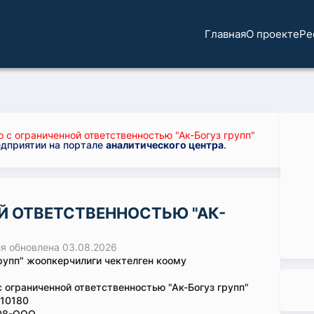
Главная
О проекте
Ре
с ограниченной ответственностью "Ак-Богуз групп"
едприятии на портале
аналитического центра
.
Й ОТВЕТСТВЕННОСТЬЮ "АК-
 обновлена 03.08.2026
групп" жоопкерчилиги чектелген коому
 ограниченной ответственностью "Ак-Богуз групп"
10180
08-ООО