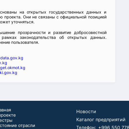
основаны на открытых государственных данных и
 проекта. Они не связаны с официальной позицией
ожет уточняться.
ышение прозрачности и развитие добросовестной
 рамках законодательства об открытых данных.
рение пользователя.
—
data.gov.kg
v.kg
get.okmot.kg
ki.gov.kg
авная
Новости
проекте
Каталог предприятий
естры
стояние отрасли
Телефон:
+996 550 778