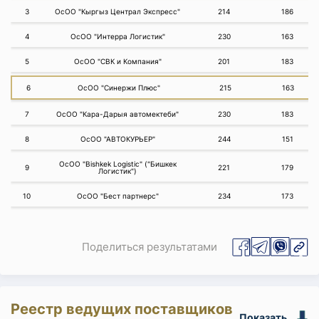
3
ОсОО "Кыргыз Централ Экспресс"
214
186
4
ОсОО "Интерра Логистик"
230
163
5
ОсОО "СВК и Компания"
201
183
6
ОсОО "Синержи Плюс"
215
163
7
ОсОО "Кара-Дарыя автомектеби"
230
183
8
ОсОО "АВТОКУРЬЕР"
244
151
ОсОО "Bishkek Logistic" ("Бишкек
9
221
179
Логистик")
10
ОсОО "Бест партнерс"
234
173
Поделиться результатами
Реестр ведущих поставщиков
Показать