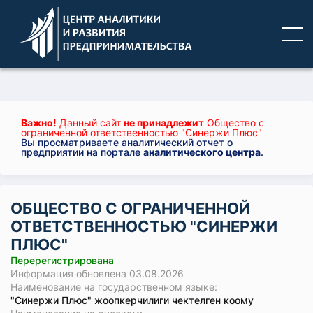
Важно!
Данный сайт
не принадлежит
Общество с
ограниченной ответственностью "Синержи Плюс"
Вы просматриваете аналитический отчет о
предприятии на портале
аналитического центра
.
ОБЩЕСТВО С ОГРАНИЧЕННОЙ
ОТВЕТСТВЕННОСТЬЮ "СИНЕРЖИ
ПЛЮС"
Перерегистрирована
Информация обновлена 03.08.2026
Наименование на государственном языке:
"Синержи Плюс" жоопкерчилиги чектелген коому