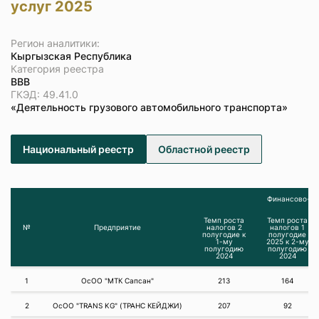
услуг 2025
Регион аналитики:
Кыргызская Республика
Категория реестра
ВВВ
ГКЭД: 49.41.0
«Деятельность грузового автомобильного транспорта»
Национальный реестр
Областной реестр
Финансово-эк
Темп роста
Темп роста
№
Предприятие
налогов 2
налогов 1
полугодие к
полугодие
1-му
2025 к 2-му
полугодию
полугодию
2024
2024
1
ОсОО "МТК Сапсан"
213
164
2
ОсОО "TRANS KG" (ТРАНС КЕЙДЖИ)
207
92