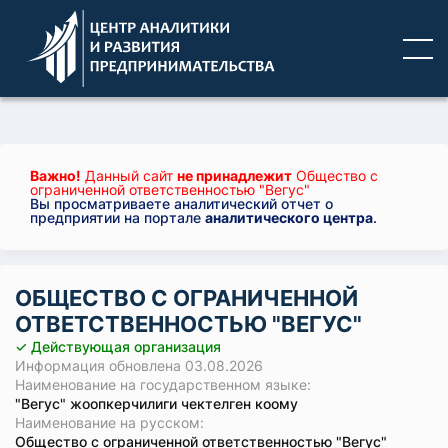
Важно!
Данный сайт
не принадлежит
Общество с
ограниченной ответственностью "Вегус"
Вы просматриваете аналитический отчет о
предприятии на портале
аналитического центра
.
ОБЩЕСТВО С ОГРАНИЧЕННОЙ
ОТВЕТСТВЕННОСТЬЮ "ВЕГУС"
✓ Действующая организация
Информация обновлена 03.08.2026
Наименование на государственном языке:
"Вегус" жоопкерчилиги чектелген коому
Наименование на русском:
Общество с ограниченной ответственностью "Вегус"