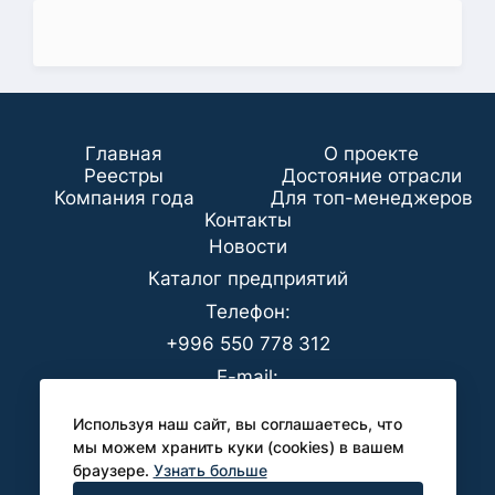
Главная
О проекте
Реестры
Достояние отрасли
Компания года
Для топ-менеджеров
Koнтaкты
Новости
Каталог предприятий
Телефон:
+996 550 778 312
E-mail:
office@analyt-kg.com
Используя наш сайт, вы соглашаетесь, что
Для СМИ:
мы можем хранить куки (cookies) в вашем
браузере.
Узнать больше
pr@analyt-kg.com