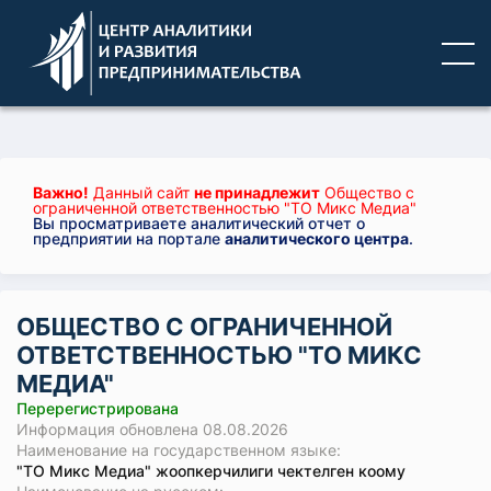
Важно!
Данный сайт
не принадлежит
Общество с
ограниченной ответственностью "ТО Микс Медиа"
Вы просматриваете аналитический отчет о
предприятии на портале
аналитического центра
.
ОБЩЕСТВО С ОГРАНИЧЕННОЙ
ОТВЕТСТВЕННОСТЬЮ "ТО МИКС
МЕДИА"
Перерегистрирована
Информация обновлена 08.08.2026
Наименование на государственном языке:
"ТО Микс Медиа" жоопкерчилиги чектелген коому