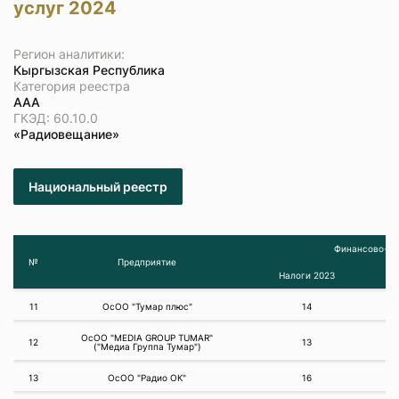
услуг 2024
Регион аналитики:
Кыргызская Республика
Категория реестра
ААА
ГКЭД: 60.10.0
«Радиовещание»
Национальный реестр
Финансово-эк
№
Предприятие
Налоги 2023
11
ОсОО "Тумар плюс"
14
ОсОО "MEDIA GROUP TUMAR"
12
13
("Медиа Группа Тумар")
13
ОсОО "Радио ОК"
16