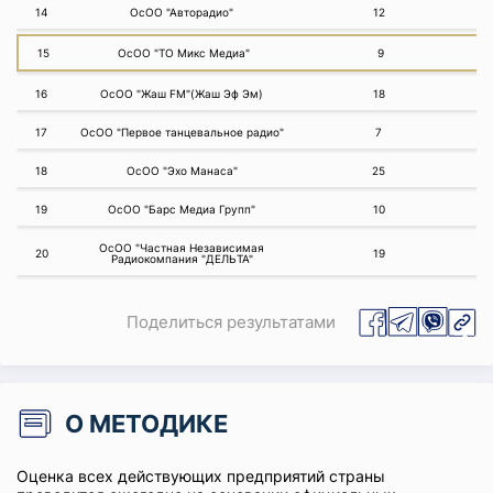
14
ОсОО "Авторадио"
12
15
ОсОО "ТО Микс Медиа"
9
16
ОсОО "Жаш FM"(Жаш Эф Эм)
18
17
ОсОО "Первое танцевальное радио"
7
18
ОсОО "Эхо Манаса"
25
19
ОсОО "Барс Медиа Групп"
10
ОсОО "Частная Независимая
20
19
Радиокомпания "ДЕЛЬТА"
Поделиться результатами
О МЕТОДИКЕ
Оценка всех действующих предприятий страны