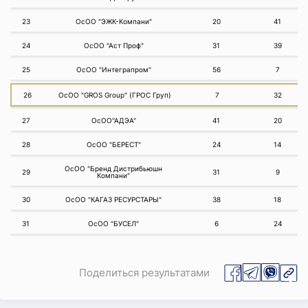
23
ОсОО "ЭЖК-Компани"
20
41
24
ОсОО "Аст Проф"
31
39
25
ОсОО "Интеграпром"
56
7
26
ОсОО "GROS Group" (ГРОС Груп)
7
32
27
ОсОО"АДЭА"
41
20
28
ОсОО "БЕРЕСТ"
24
14
ОсОО "Бренд Дистрибьюшн
29
31
9
Компани"
30
ОсОО "КАГАЗ РЕСУРСТАРЫ"
38
18
31
ОсОО "БУСЕЛ"
6
24
Поделиться результатами