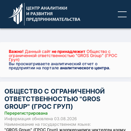
Важно!
Данный сайт
не принадлежит
Общество с
ограниченной ответственностью "GROS Group" (ГРОС
Груп)
Вы просматриваете аналитический отчет о
предприятии на портале
аналитического центра
.
ОБЩЕСТВО С ОГРАНИЧЕННОЙ
ОТВЕТСТВЕННОСТЬЮ "GROS
GROUP" (ГРОС ГРУП)
Перерегистрирована
Информация обновлена 03.08.2026
Наименование на государственном языке:
"GROS Group" (ГРОС Груп) жоопкерчилиги чектелген коому