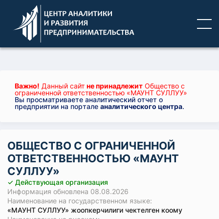
Важно!
Данный сайт
не принадлежит
Общество с
ограниченной ответственностью «МАУНТ СУЛЛУУ»
Вы просматриваете аналитический отчет о
предприятии на портале
аналитического центра
.
ОБЩЕСТВО С ОГРАНИЧЕННОЙ
ОТВЕТСТВЕННОСТЬЮ «МАУНТ
СУЛЛУУ»
✓ Действующая организация
Информация обновлена 08.08.2026
Наименование на государственном языке:
«МАУНТ СУЛЛУУ» жоопкерчилиги чектелген коому