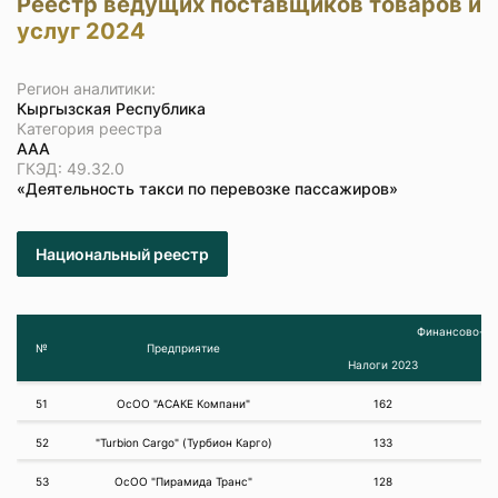
Реестр ведущих поставщиков товаров и
услуг 2024
Регион аналитики:
Кыргызская Республика
Категория реестра
ААА
ГКЭД: 49.32.0
«Деятельность такси по перевозке пассажиров»
Национальный реестр
Финансово-эк
№
Предприятие
Налоги 2023
51
ОсОО "АСАКЕ Компани"
162
52
"Turbion Cargo" (Турбион Карго)
133
53
ОсОО "Пирамида Транс"
128