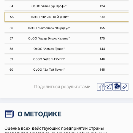
54
ОсОО "Али-Нур Профи"
124
55
ОсОО "ЭРБОЛ КЕЙ ДЖИ"
148
56
ОсОО "Таксопарк "Фирдаус"
155
57
ОсОО "Ашар Элдик Казына"
175
58
ОсОО "Алмаз-Транс"
144
59
ОсОО "АДЭЛ-ГРУПП"
146
60
ОсОО "Эл Тай Групп"
145
Поделиться результатами
О МЕТОДИКЕ
Оценка всех действующих предприятий страны