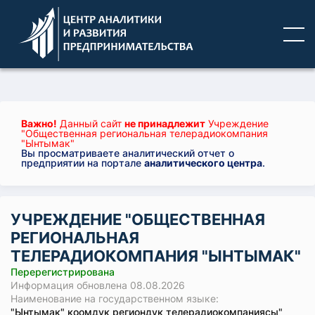
Важно!
Данный сайт
не принадлежит
Учреждение
"Общественная региональная телерадиокомпания
"Ынтымак"
Вы просматриваете аналитический отчет о
предприятии на портале
аналитического центра
.
УЧРЕЖДЕНИЕ "ОБЩЕСТВЕННАЯ
РЕГИОНАЛЬНАЯ
ТЕЛЕРАДИОКОМПАНИЯ "ЫНТЫМАК"
Перерегистрирована
Информация обновлена 08.08.2026
Наименование на государственном языке:
"Ынтымак" коомдук региондук телерадиокомпаниясы"