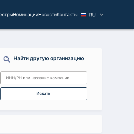
естры
Номинации
Новости
Koнтaкты
RU
Найти другую организацию
Искать