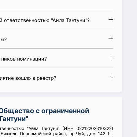
 ответственностью "Айла Тантуни"?
ры?
стников номинации?
риятие вошло в реестр?
Общество с ограниченной
Тантуни"
твенностью "Айла Тантуни" (ИНН 02212202310322)
 Бишкек, Первомайский район, пр.Чуй, дом 142 1 .