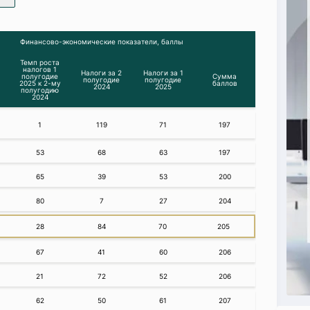
Финансово-экономические показатели, баллы
Темп роста
налогов 1
Налоги за 2
Налоги за 1
полугодие
Сумма
полугодие
полугодие
2025 к 2-му
баллов
2024
2025
полугодию
2024
1
119
71
197
53
68
63
197
65
39
53
200
80
7
27
204
28
84
70
205
67
41
60
206
21
72
52
206
62
50
61
207