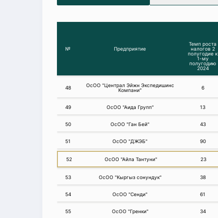
Темп роста
№
Предприятие
налогов 2
полугодие к
1-му
полугодию
2024
ОсОО "Централ Эйжн Экспедишинс
48
6
Компани"
49
ОсОО "Аида Групп"
13
50
ОсОО "Ган Бей"
43
51
ОсОО "ДЖЭБ"
90
52
ОсОО "Айла Тантуни"
23
53
ОсОО "Кыргыз сонундук"
38
54
ОсОО "Сенди"
61
55
ОсОО "Гренки"
34