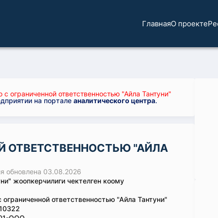
Главная
О проекте
Ре
с ограниченной ответственностью "Айла Тантуни"
едприятии на портале
аналитического центра
.
Й ОТВЕТСТВЕННОСТЬЮ "АЙЛА
 обновлена 03.08.2026
уни" жоопкерчилиги чектелген коому
 ограниченной ответственностью "Айла Тантуни"
10322
01-ООО