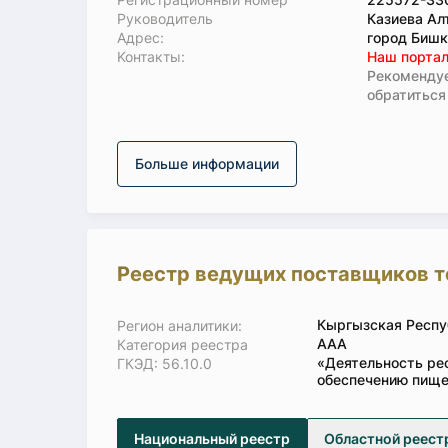
Руководитель
Казиева Ал
Адрес:
город Бишк
Koнтaкты:
Наш портал
Рекомендуе
обратиться
Больше информации
Реестр ведущих поставщиков т
Кыргызская Респу
Регион аналитики:
ААА
Категория реестра
«Деятельность ре
ГКЭД: 56.10.0
обеспечению пищ
Национальный реестр
Областной реест