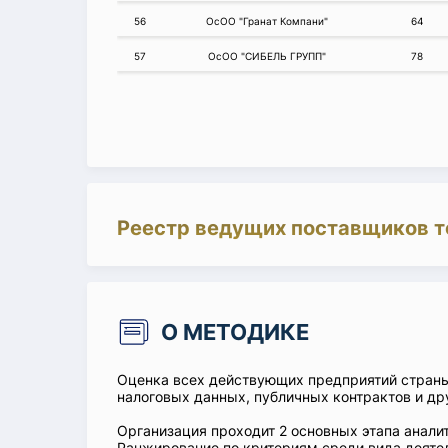
56
ОсОО "Гранат Компани"
64
57
ОсОО "СИБЕЛЬ ГРУПП"
78
Реестр ведущих поставщиков т
О МЕТОДИКЕ
Оценка всех действующих предприятий стран
налоговых данных, публичных контрактов и др
Организация проходит 2 основных этапа аналит
Ранжирование по критериям среди вида деятел