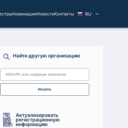
естры
Номинации
Новости
Koнтaкты
RU
Найти другую организацию
Искать
Актуализировать
регистрационную
информацию