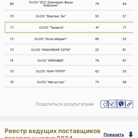
ОсОО "ЕСС Дженерал Фешн
69
79
64
Компани"
70
ОсОО "Вертекс Эн"
55
57
71
ОсОО "Таовита"
47
71
72
ОсОО "Иско Маркет"
80
52
73
ОсОО "АКШУМКАР СИТИ"
22
61
74
ОсОО "АЙКА&ВБ"
76
67
75
ОсОО "АЭН ГРУПП"
62
53
76
ОсОО "Мегастор"
75
69
Поделиться результатами
Реестр ведущих поставщиков
Показать