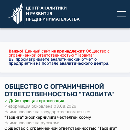
Важно!
Данный сайт
не принадлежит
Общество с
ограниченной ответственностью "Таовита"
Вы просматриваете аналитический отчет о
предприятии на портале
аналитического центра
.
ОБЩЕСТВО С ОГРАНИЧЕННОЙ
ОТВЕТСТВЕННОСТЬЮ "ТАОВИТА"
✓ Действующая организация
Информация обновлена 03.08.2026
Наименование на государственном языке:
"Таовита" жоопкерчилиги чектелген коому
Наименование на русском:
Общество с ограниченной ответственностью "Таовита"