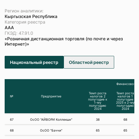
Регион аналитики:
Кыргызская Республика
Категория реестра
ААА
ГКЭД: 47.91.0
«Розничная дистанционная торговля (по почте и через
Интернет)»
Национальный реестр
Областной реестр
Финансово-эк
Темп роста
Темп роста
№
Предприятие
налогов 2
налогов 1
полугодие к
полугодие
1-му
2025 к 2-му
полугодию
полугодию
2024
2024
67
ОсОО "АЙВОРИ Коллекшн"
38
68
68
ОсОО "Баччи"
65
65