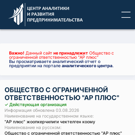
Важно!
Данный сайт
не принадлежит
Общество с
ограниченной ответственностью "АР плюс"
Вы просматриваете аналитический отчет о
предприятии на портале
аналитического центра
.
ОБЩЕСТВО С ОГРАНИЧЕННОЙ
ОТВЕТСТВЕННОСТЬЮ "АР ПЛЮС"
✓ Действующая организация
Информация обновлена 03.08.2026
Наименование на государственном языке:
"АР плюс" жоопкерчилиги чектелген коому
Наименование на русском:
Общество с ограниченной ответственностью "АР плюс"