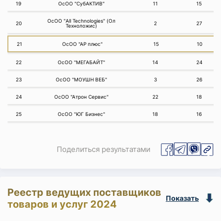
19
ОсОО "СубАКТИВ"
11
15
ОсОО "All Technologies" (Ол
20
2
27
Техноложис)
21
ОсОО "АР плюс"
15
10
22
ОсОО "МЕГАБАЙТ"
14
24
23
ОсОО "МОУШН ВЕБ"
3
26
24
ОсОО "Атрон Сервис"
22
18
25
ОсОО "ЮГ Бизнес"
18
16
Поделиться результатами
Реестр ведущих поставщиков
Показать
товаров и услуг 2024