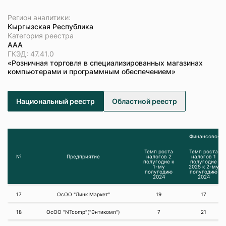
Регион аналитики:
Кыргызская Республика
Категория реестра
ААА
ГКЭД: 47.41.0
«Розничная торговля в специализированных магазинах
компьютерами и программным обеспечением»
Национальный реестр
Областной реестр
Финансово-эк
Темп роста
Темп роста
№
Предприятие
налогов 2
налогов 1
полугодие к
полугодие
1-му
2025 к 2-му
полугодию
полугодию
2024
2024
17
ОсОО "Линк Маркет"
19
17
18
ОсОО "NTcomp"("Энтикомп")
7
21