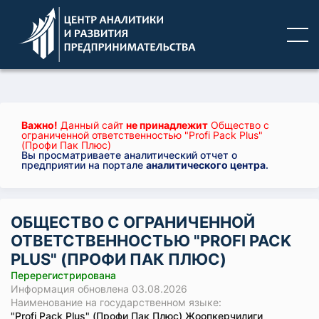
Важно!
Данный сайт
не принадлежит
Общество с
ограниченной ответственностью "Profi Pack Plus"
(Профи Пак Плюс)
Вы просматриваете аналитический отчет о
предприятии на портале
аналитического центра
.
ОБЩЕСТВО С ОГРАНИЧЕННОЙ
ОТВЕТСТВЕННОСТЬЮ "PROFI PACK
PLUS" (ПРОФИ ПАК ПЛЮС)
Перерегистрирована
Информация обновлена 03.08.2026
Наименование на государственном языке:
"Profi Pack Plus" (Профи Пак Плюс) Жоопкерчилиги