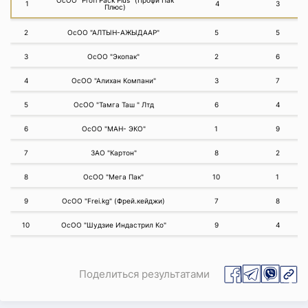
ОсОО "Profi Pack Plus" (Профи Пак
1
4
3
Плюс)
2
ОсОО "АЛТЫН-АЖЫДААР"
5
5
3
ОсОО "Экопак"
2
6
4
ОсОО "Алихан Компани"
3
7
5
ОсОО "Тамга Таш " Лтд
6
4
6
ОсОО "МАН- ЭКО"
1
9
7
ЗАО "Картон"
8
2
8
ОсОО "Мега Пак"
10
1
9
ОсОО "Frei.kg" (Фрей.кейджи)
7
8
10
ОсОО "Шудзие Индастрил Ко"
9
4
Поделиться результатами