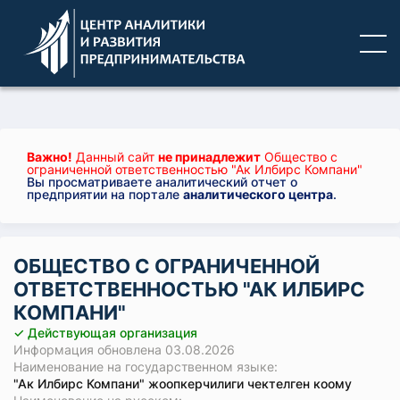
Важно!
Данный сайт
не принадлежит
Общество с
ограниченной ответственностью "Ак Илбирс Компани"
Вы просматриваете аналитический отчет о
предприятии на портале
аналитического центра
.
ОБЩЕСТВО С ОГРАНИЧЕННОЙ
ОТВЕТСТВЕННОСТЬЮ "АК ИЛБИРС
КОМПАНИ"
✓ Действующая организация
Информация обновлена 03.08.2026
Наименование на государственном языке:
"Ак Илбирс Компани" жоопкерчилиги чектелген коому