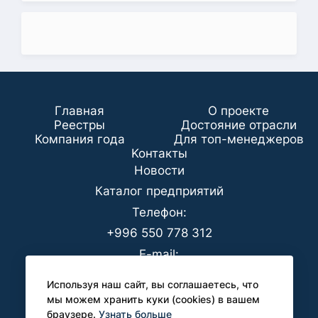
Главная
О проекте
Реестры
Достояние отрасли
Компания года
Для топ-менеджеров
Koнтaкты
Новости
Каталог предприятий
Телефон:
+996 550 778 312
E-mail:
office@analyt-kg.com
Используя наш сайт, вы соглашаетесь, что
Для СМИ:
мы можем хранить куки (cookies) в вашем
браузере.
Узнать больше
pr@analyt-kg.com