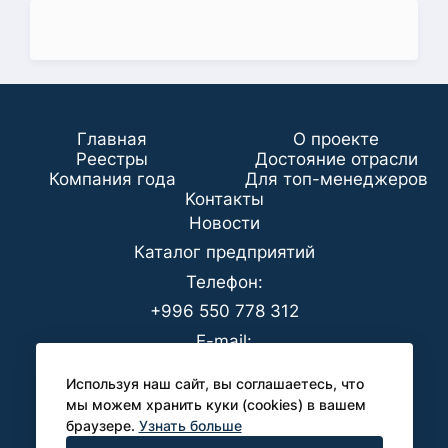
Главная
О проекте
Реестры
Достояние отрасли
Компания года
Для топ-менеджеров
Koнтaкты
Новости
Каталог предприятий
Телефон:
+996 550 778 312
E-mail:
office@analyt-kg.com
Используя наш сайт, вы соглашаетесь, что
Для СМИ:
мы можем хранить куки (cookies) в вашем
браузере.
Узнать больше
pr@analyt-kg.com