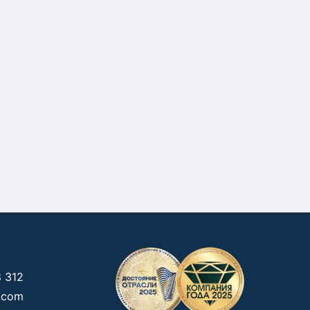
 312
g.com