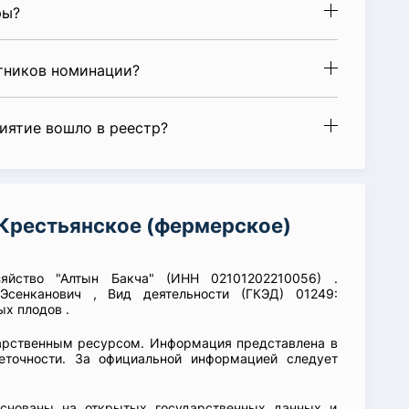
ры?
стников номинации?
риятие вошло в реестр?
Крестьянское (фермерское)
зяйство "Алтын Бакча" (ИНН 02101202210056) .
Эсенканович , Вид деятельности (ГКЭД) 01249:
х плодов .
арственным ресурсом. Информация представлена в
еточности. За официальной информацией следует
основаны на открытых государственных данных и