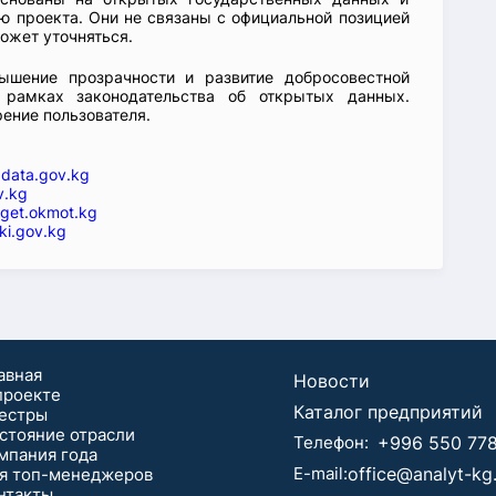
 проекта. Они не связаны с официальной позицией
ожет уточняться.
ышение прозрачности и развитие добросовестной
 рамках законодательства об открытых данных.
рение пользователя.
—
data.gov.kg
v.kg
get.okmot.kg
ki.gov.kg
авная
Новости
проекте
Каталог предприятий
естры
стояние отрасли
Телефон:
+996 550 778
мпания года
E-mail:
office@analyt-k
я топ-менеджеров
нтaкты