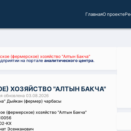
Главная
О проекте
Ре
ское (фермерское) хозяйство "Алтын Бакча"
едприятии на портале
аналитического центра
.
Е) ХОЗЯЙСТВО "АЛТЫН БАКЧА"
 обновлена 03.08.2026
ча" Дыйкан (фермер) чарбасы
ое (фермерское) хозяйство "Алтын Бакча"
10056
02-КХ
нат Эсенканович