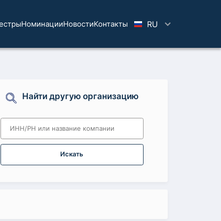
естры
Номинации
Новости
Koнтaкты
RU
Найти другую организацию
Искать