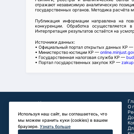
отражают независимую аналитическую позицию
государственных органов. Методика расчёта м
Публикация информации направлена на пов
конкуренции. Обработка осуществляется в
Интерпретация результатов остаётся на усмот
Источники данных:
• Официальный портал открытых данных КР 
• Министерство юстиции КР —
online.minjust.go
• Государственная налоговая служба КР —
bud
• Портал государственных закупок КР —
zakup
Гл
О 
Ре
Используя наш сайт, вы соглашаетесь, что
До
мы можем хранить куки (cookies) в вашем
Ко
браузере.
Узнать больше
Дл
Аналитические
Ko