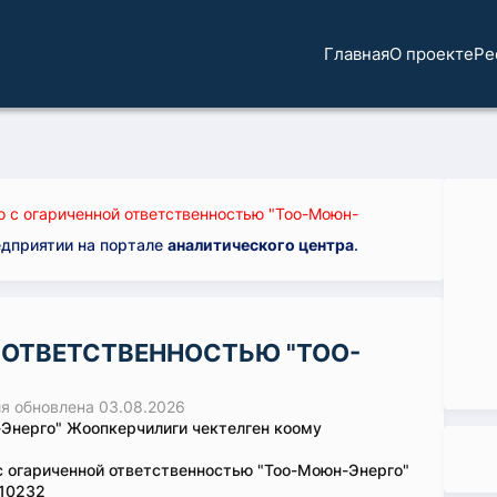
Главная
О проекте
Ре
 с огариченной ответственностью "Тоо-Моюн-
едприятии на портале
аналитического центра
.
 ОТВЕТСТВЕННОСТЬЮ "ТОО-
 обновлена 03.08.2026
Энерго" Жоопкерчилиги чектелген коому
 огариченной ответственностью "Тоо-Моюн-Энерго"
10232