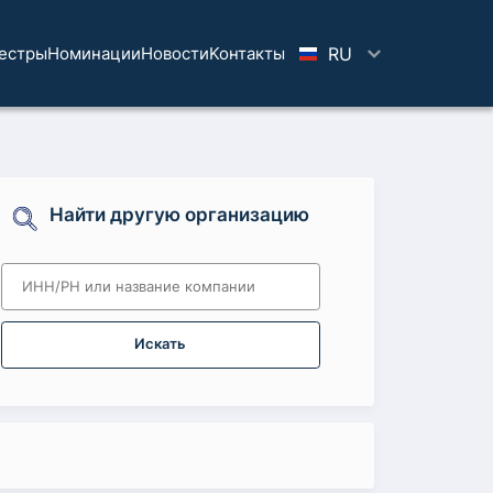
естры
Номинации
Новости
Koнтaкты
RU
Найти другую организацию
Искать