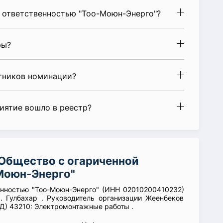
 ответственностью "Тоо-Моюн-Энерго"?
ры?
стников номинации?
риятие вошло в реестр?
Общество с огариченной
Моюн-Энерго"
енностью "Тоо-Моюн-Энерго" (ИНН 02010200410232)
. Гулбахар . Руководитель организации Жеенбеков
Д) 43210: Электромонтажные работы .