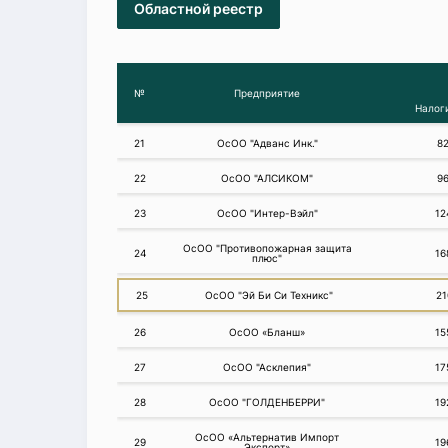
Областной реестр
№
Предприятие
Налог
21
ОсОО "Адванс Инк."
8
22
ОсОО "АЛСИКОМ"
9
23
ОсОО "Интер-Вэйл"
12
ОсОО "Противопожарная защита
24
16
плюс"
25
ОсОО "Эй Би Си Техникс"
21
26
ОсОО «Бланш»
15
27
ОсОО "Асклепия"
17
28
ОсОО "ГОЛДЕНБЕРРИ"
19
ОсОО «Альтернатив Импорт
29
19
Экспорт»