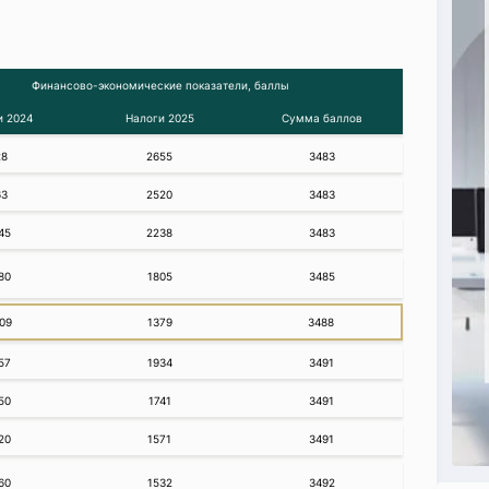
Финансово-экономические показатели, баллы
и 2024
Налоги 2025
Сумма баллов
28
2655
3483
63
2520
3483
45
2238
3483
80
1805
3485
09
1379
3488
57
1934
3491
50
1741
3491
20
1571
3491
60
1532
3492