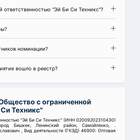
 ответственностью "Эй Би Си Техникс"?
ры?
стников номинации?
риятие вошло в реестр?
Общество с ограниченной
 Си Техникс"
венностью "Эй Би Си Техникс" (ИНН 02009202310430)
ород Бишкек, Ленинский район, Самойленко, .
славович , Вид деятельности (ГКЭД) 46900: Оптовая