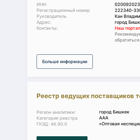
ИНН
020092023
Регистрационный номер
222340-33
Руководитель
Кан Владим
Адрес:
город Бишк
Koнтaкты:
Наш портал
Рекомендуе
обратиться
Больше информации
Реестр ведущих поставщиков т
город Бишкек
Регион аналитики:
ААА
Категория реестра
«Оптовая неспеци
ГКЭД: 46.90.0