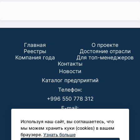
Главная
О проекте
Реестры
Достояние отрасли
Компания года
Для топ-менеджеров
Koнтaкты
Новости
Каталог предприятий
Телефон:
+996 550 778 312
E-mail:
office@analyt-kg.com
Используя наш сайт, вы соглашаетесь, что
Для СМИ:
мы можем хранить куки (cookies) в вашем
браузере.
Узнать больше
pr@analyt-kg.com