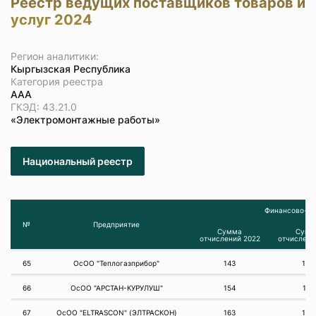
Реестр ведущих поставщиков товаров и
услуг 2024
Регион аналитики:
Кыргызская Республика
Категория реестра
ААА
ГКЭД: 43.21.0
«Электромонтажные работы»
Национальный реестр
Финансово-эк
№
Предприятие
Сумма
Сумм
отчислений 2022
отчислени
65
ОсОО "Теплогазприбор"
143
163
66
ОсОО "АРСТАН-КУРУЛУШ"
154
161
67
ОсОО "ELTRASCON" (ЭЛТРАСКОН)
163
165