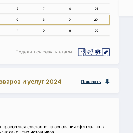
3
7
6
26
9
8
9
29
4
9
8
29
Поделиться результатами
оваров и услуг 2024
Показать
ы проводится ежегодно на основании официальных
угих открытых источников.