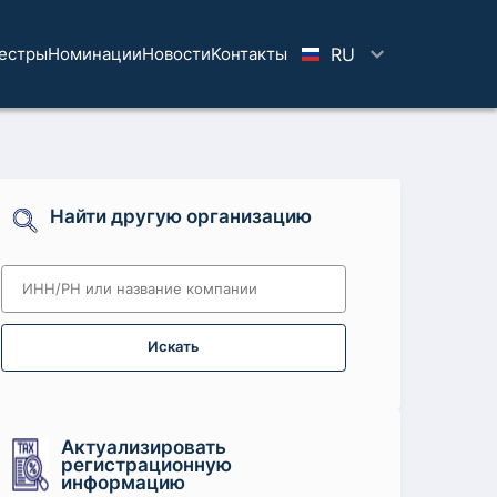
естры
Номинации
Новости
Koнтaкты
RU
Найти другую организацию
Искать
Актуализировать
регистрационную
информацию