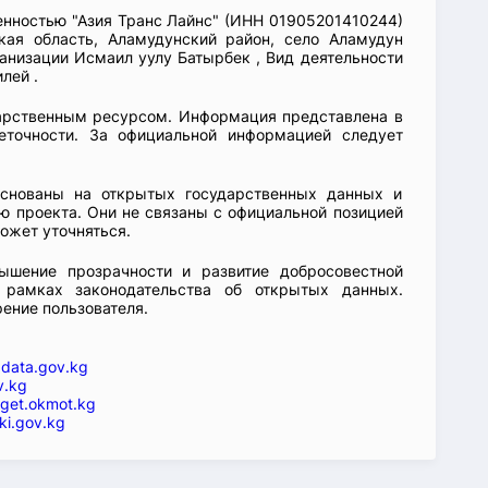
венностью "Азия Транс Лайнс" (ИНН 01905201410244)
кая область, Аламудунский район, село Аламудун
ганизации Исмаил уулу Батырбек , Вид деятельности
лей .
арственным ресурсом. Информация представлена в
еточности. За официальной информацией следует
основаны на открытых государственных данных и
 проекта. Они не связаны с официальной позицией
ожет уточняться.
ышение прозрачности и развитие добросовестной
 рамках законодательства об открытых данных.
рение пользователя.
—
data.gov.kg
v.kg
get.okmot.kg
ki.gov.kg