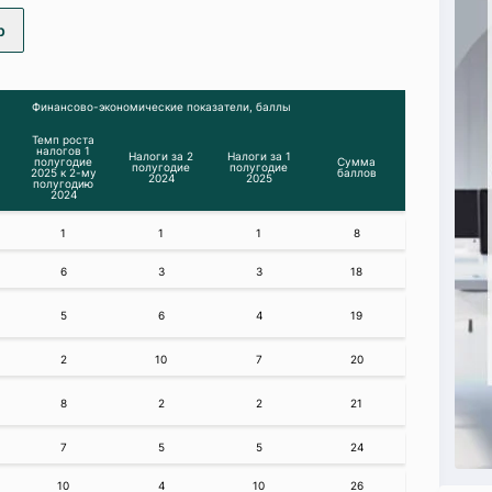
р
Финансово-экономические показатели, баллы
Темп роста
налогов 1
Налоги за 2
Налоги за 1
полугодие
Сумма
полугодие
полугодие
2025 к 2-му
баллов
2024
2025
полугодию
2024
1
1
1
8
6
3
3
18
5
6
4
19
2
10
7
20
8
2
2
21
7
5
5
24
10
4
10
26