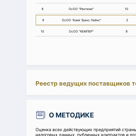
8
ОсОО "Рентком"
10
9
ОсОО "Азия Транс Лайнс"
3
10
ОсОО "КЕМПЕР"
8
Реестр ведущих поставщиков т
О МЕТОДИКЕ
Оценка всех действующих предприятий стран
налоговых данных, публичных контрактов и др