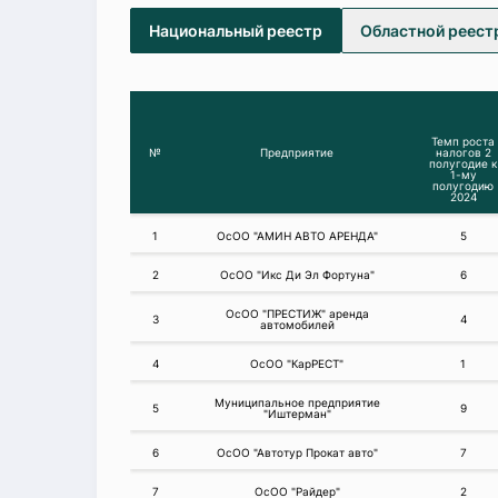
Национальный реестр
Областной реест
Темп роста
№
Предприятие
налогов 2
полугодие к
1-му
полугодию
2024
1
ОсОО "АМИН АВТО АРЕНДА"
5
2
ОсОО "Икс Ди Эл Фортуна"
6
ОсОО "ПРЕСТИЖ" аренда
3
4
автомобилей
4
ОсОО "КарРЕСТ"
1
Муниципальное предприятие
5
9
"Иштерман"
6
ОсОО "Автотур Прокат авто"
7
7
ОсОО "Райдер"
2