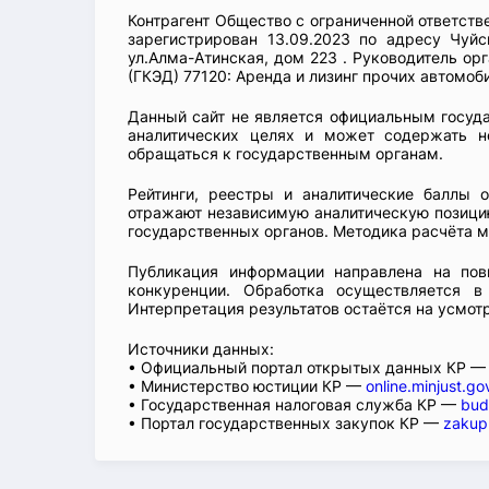
Контрагент Общество с ограниченной ответст
зарегистрирован 13.09.2023 по адресу Чуйс
ул.Алма-Атинская, дом 223 . Руководитель ор
(ГКЭД) 77120: Аренда и лизинг прочих автомоби
Данный сайт не является официальным госуд
аналитических целях и может содержать н
обращаться к государственным органам.
Рейтинги, реестры и аналитические баллы 
отражают независимую аналитическую позицию
государственных органов. Методика расчёта м
Публикация информации направлена на пов
конкуренции. Обработка осуществляется в
Интерпретация результатов остаётся на усмот
Источники данных:
• Официальный портал открытых данных КР 
• Министерство юстиции КР —
online.minjust.go
• Государственная налоговая служба КР —
bud
• Портал государственных закупок КР —
zakup