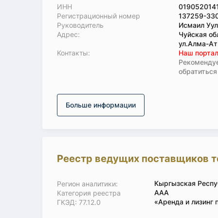
ИНН
019052014
Регистрационный номер
137259-33
Руководитель
Исмаил Уул
Адрес:
Чуйская об
ул.Алма-Ат
Koнтaкты:
Наш портал
Рекомендуе
обратиться
Больше информации
Реестр ведущих поставщиков т
Кыргызская Респу
Регион аналитики:
ААА
Категория реестра
«Аренда и лизинг 
ГКЭД: 77.12.0