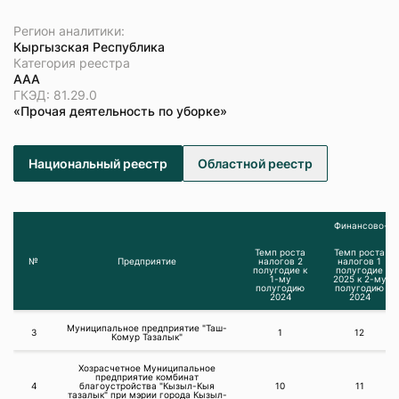
Регион аналитики:
Кыргызская Республика
Категория реестра
ААА
ГКЭД: 81.29.0
«Прочая деятельность по уборке»
Национальный реестр
Областной реестр
Финансово-эк
Темп роста
Темп роста
№
Предприятие
налогов 2
налогов 1
полугодие к
полугодие
1-му
2025 к 2-му
полугодию
полугодию
2024
2024
Муниципальное предприятие "Таш-
3
1
12
Комур Тазалык"
Хозрасчетное Муниципальное
предприятие комбинат
4
благоустройства "Кызыл-Кыя
10
11
тазалык" при мэрии города Кызыл-