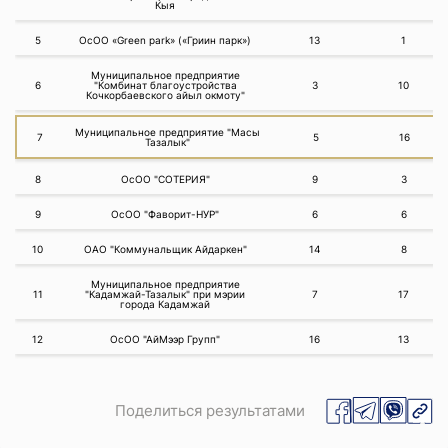
Кыя
5
ОсОО «Green park» («Гриин парк»)
13
1
Муниципальное предприятие
6
"Комбинат благоустройства
3
10
Кочкорбаевского айыл окмоту"
Муниципальное предприятие "Масы
7
5
16
Тазалык"
8
ОсОО "СОТЕРИЯ"
9
3
9
ОсОО "Фаворит-НУР"
6
6
10
ОАО "Коммунальщик Айдаркен"
14
8
Муниципальное предприятие
11
"Кадамжай-Тазалык" при мэрии
7
17
города Кадамжай
12
ОсОО "АйМээр Групп"
16
13
Поделиться результатами