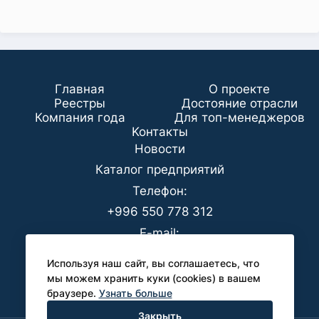
Главная
О проекте
Реестры
Достояние отрасли
Компания года
Для топ-менеджеров
Koнтaкты
Новости
Каталог предприятий
Телефон:
+996 550 778 312
E-mail:
office@analyt-kg.com
Используя наш сайт, вы соглашаетесь, что
Для СМИ:
мы можем хранить куки (cookies) в вашем
браузере.
Узнать больше
pr@analyt-kg.com
Закрыть