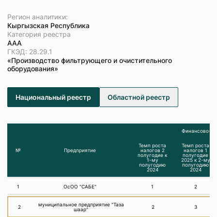
Регион аналитики:
Кыргызская Республика
Категория реестра
ААА
ГКЭД: 28.29.1
«Производство фильтрующего и очистительного
оборудования»
Национальный реестр
Областной реестр
Финансово-эк
Темп роста
Темп роста
№
Предприятие
налогов 2
налогов 1
полугодие к
полугодие
1-му
2025 к 2-му
полугодию
полугодию
2024
2024
1
ОсОО "САБЕ"
1
2
муниципальное предприятие "Таза
2
2
3
шаар"