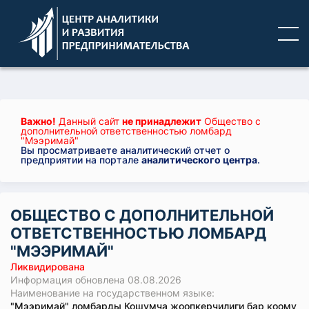
Важно!
Данный сайт
не принадлежит
Общество с
дополнительной ответственностью ломбард
"Мээримай"
Вы просматриваете аналитический отчет о
предприятии на портале
аналитического центра
.
ОБЩЕСТВО С ДОПОЛНИТЕЛЬНОЙ
ОТВЕТСТВЕННОСТЬЮ ЛОМБАРД
"МЭЭРИМАЙ"
Ликвидирована
Информация обновлена 08.08.2026
Наименование на государственном языке:
"Мээримай" ломбарды Кошумча жоопкерчилиги бар коому