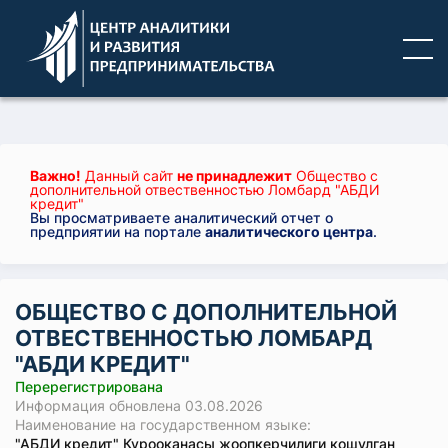
Важно!
Данный сайт
не принадлежит
Общество с
дополнительной отвественностью Ломбард "АБДИ
кредит"
Вы просматриваете аналитический отчет о
предприятии на портале
аналитического центра
.
ОБЩЕСТВО С ДОПОЛНИТЕЛЬНОЙ
ОТВЕСТВЕННОСТЬЮ ЛОМБАРД
"АБДИ КРЕДИТ"
Перерегистрирована
Информация обновлена 03.08.2026
Наименование на государственном языке:
"АБДИ кредит" Курооканасы жоопкерчилиги кошулган