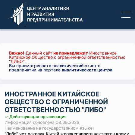
Важно!
Данный сайт
не принадлежит
Иностранное
Китайское Общество с ограниченной ответственностью
"ЛИБО"
Вы просматриваете аналитический отчет о
предприятии на портале
аналитического центра
.
ИНОСТРАННОЕ КИТАЙСКОЕ
ОБЩЕСТВО С ОГРАНИЧЕННОЙ
ОТВЕТСТВЕННОСТЬЮ "ЛИБО"
✓ Действующая организация
Информация обновлена 08.08.2026
Наименование на государственном языке:
"Либо" чет өлкөлүк Кытай жоопкерчилиги чектелген коому