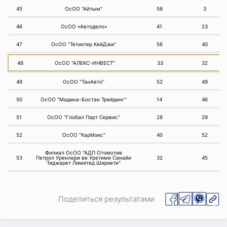
45
ОсОО "Айтым"
58
3
46
ОсОО «Автодело»
41
23
47
ОсОО "Тетиктер КейДжи"
56
40
48
ОсОО "АЛЕКС-ИНВЕСТ"
33
32
49
ОсОО "ТанАвто"
52
49
50
ОсОО "Мадина-Бостан Трейдинг"
14
46
51
ОсОО "Глобал Парт Сервис"
28
29
52
ОсОО "КарМакс"
40
52
Филиал ОсОО "АДП Отомотив
53
Петрол Уренлери ве Уретими Санайи
32
45
Тиджарет Лимитед Ширкети"
Поделиться результатами