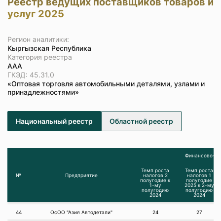
Реестр ведущих поставщиков товаров и
услуг 2025
Регион аналитики:
Кыргызская Республика
Категория реестра
ААА
ГКЭД: 45.31.0
«Оптовая торговля автомобильными деталями, узлами и
принадлежностями»
Национальный реестр
Областной реестр
Финансово-эк
Темп роста
Темп роста
№
Предприятие
налогов 2
налогов 1
полугодие к
полугодие
1-му
2025 к 2-му
полугодию
полугодию
2024
2024
44
ОсОО "Азия Автодетали"
24
27