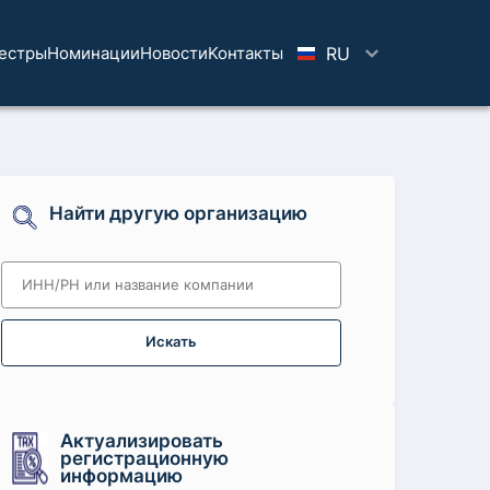
естры
Номинации
Новости
Koнтaкты
RU
Найти другую организацию
Искать
Актуализировать
регистрационную
информацию