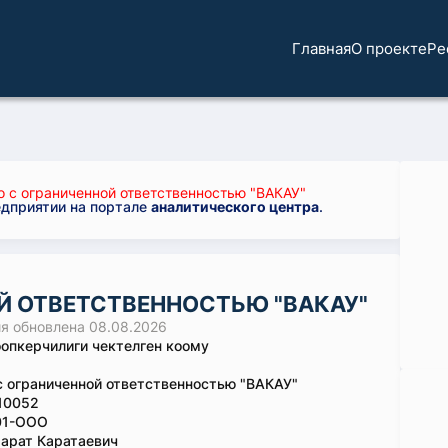
Главная
О проекте
Ре
 с ограниченной ответственностью "ВАКАУ"
едприятии на портале
аналитического центра
.
Й ОТВЕТСТВЕННОСТЬЮ "ВАКАУ"
 обновлена 08.08.2026
опкерчилиги чектелген коому
 ограниченной ответственностью "ВАКАУ"
10052
01-ООО
арат Каратаевич