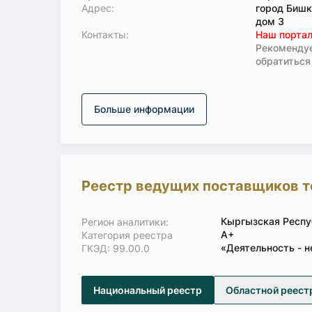
Адрес:
город Бишк
дом 3
Koнтaкты:
Наш портал
Рекомендуе
обратиться
Больше информации
Реестр ведущих поставщиков т
Кыргызская Респу
Регион аналитики:
А+
Категория реестра
«Деятельность - н
ГКЭД: 99.00.0
Национальный реестр
Областной реест