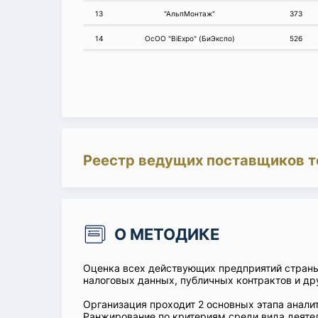
13
"АльпМонтаж"
373
14
ОсОО "BiExpo" (БиЭкспо)
526
Реестр ведущих поставщиков т
О МЕТОДИКЕ
Оценка всех действующих предприятий стран
налоговых данных, публичных контрактов и др
Организация проходит 2 основных этапа аналит
Ранжирование по критериям среди вида деятел