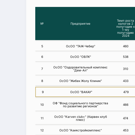
Темп роста
№
Предприятие
налогов 2
полугодие к
1-му
полугодию
2024
5
ОсОО "ТАЖ-Чебер"
460
6
ОсОО "ОВЛК"
538
ОсОО "Оздоровительный комплекс
7
310
"Дем-Ал"
8
ОсОО "Жибек Жолу Клиник"
433
9
ОсОО "ВАКАУ"
479
ОФ "Фонд социального партнерства
10
466
по развитию регионов"
ОсОО "Karven club+" (Карвен клуб
11
474
плюс)
12
ОсОО "Азиястройкомплекс"
453