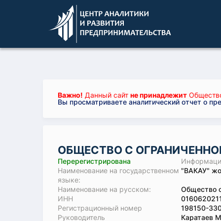
Важно!
Данный сайт
не принадлежит
Общество
Вы просматриваете аналитический отчет о пр
ОБЩЕСТВО С ОГРАНИЧЕННО
Перерегистрирована
Информация
Наименование на государственном
"ВАКАУ" жо
языке:
Наименование на русском:
Общество с
ИНН
016062021
Регистрационный номер
198150-33
Руководитель
Каратаев М