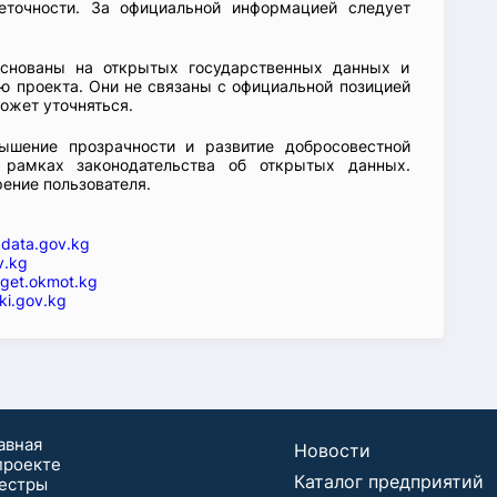
еточности. За официальной информацией следует
основаны на открытых государственных данных и
 проекта. Они не связаны с официальной позицией
ожет уточняться.
ышение прозрачности и развитие добросовестной
 рамках законодательства об открытых данных.
рение пользователя.
—
data.gov.kg
v.kg
get.okmot.kg
ki.gov.kg
авная
Новости
проекте
Каталог предприятий
естры