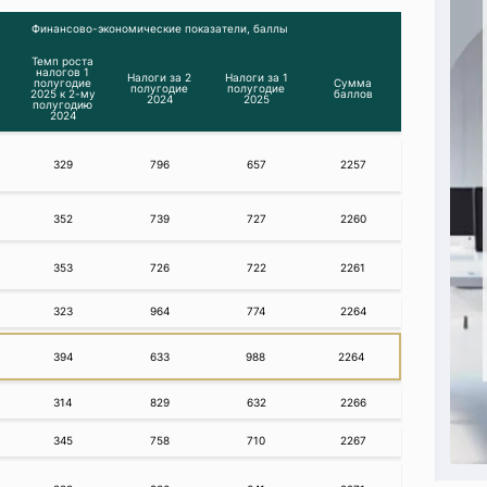
Финансово-экономические показатели, баллы
Темп роста
налогов 1
Налоги за 2
Налоги за 1
полугодие
Сумма
полугодие
полугодие
2025 к 2-му
баллов
2024
2025
полугодию
2024
329
796
657
2257
352
739
727
2260
353
726
722
2261
323
964
774
2264
394
633
988
2264
314
829
632
2266
345
758
710
2267