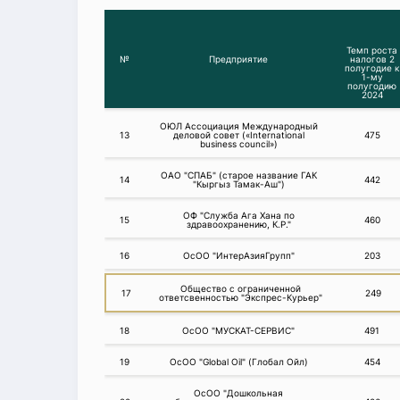
Темп роста
№
Предприятие
налогов 2
полугодие к
1-му
полугодию
2024
ОЮЛ Ассоциация Mеждународный
13
деловой совет («International
475
business council»)
ОАО "СПАБ" (старое название ГАК
14
442
"Кыргыз Тамак-Аш")
ОФ "Служба Ага Хана по
15
460
здравоохранению, К.Р."
16
ОсОО "ИнтерАзияГрупп"
203
Общество с ограниченной
17
249
ответсвенностью "Экспрес-Курьер"
18
ОсОО "МУСКАТ-СЕРВИС"
491
19
ОсОО "Global Oil" (Глобал Ойл)
454
ОсОО "Дошкольная