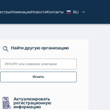
естры
Номинации
Новости
Koнтaкты
RU
Найти другую организацию
Искать
Актуализировать
регистрационную
информацию