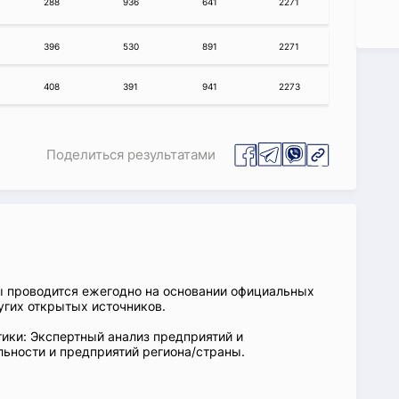
288
936
641
2271
396
530
891
2271
408
391
941
2273
Поделиться результатами
ы проводится ежегодно на основании официальных
угих открытых источников.
ики: Экспертный анализ предприятий и
ьности и предприятий региона/страны.