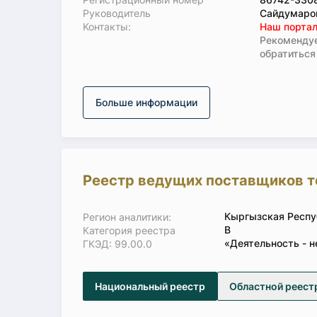
Руководитель
Сайдумаро
Koнтaкты:
Наш портал
Рекомендуе
обратиться
Больше информации
Реестр ведущих поставщиков т
Кыргызская Респу
Регион аналитики:
В
Категория реестра
«Деятельность - н
ГКЭД: 99.00.0
Национальный реестр
Областной реест