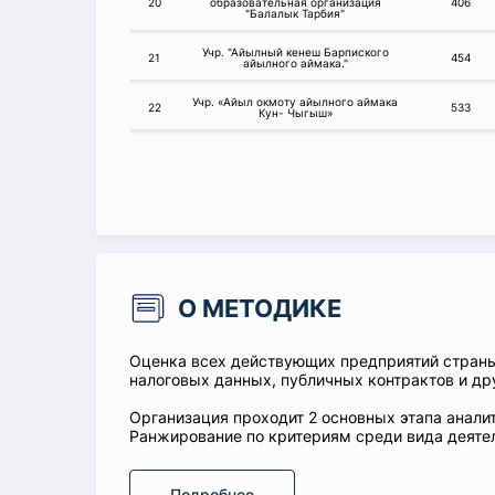
20
образовательная организация
406
"Балалык Тарбия"
Учр. "Айылный кенеш Барпиского
21
454
айылного аймака."
Учр. «Айыл окмоту айылного аймака
22
533
Кун- Чыгыш»
О МЕТОДИКЕ
Оценка всех действующих предприятий стран
налоговых данных, публичных контрактов и др
Организация проходит 2 основных этапа аналит
Ранжирование по критериям среди вида деятел
Подробнее