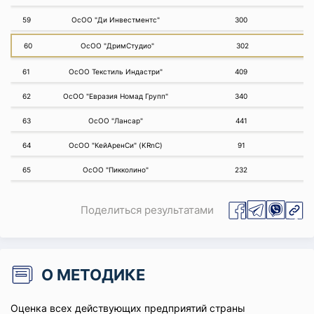
59
ОсОО "Ди Инвестментс"
300
60
ОсОО "ДримСтудио"
302
61
ОсОО Текстиль Индастри"
409
62
ОсОО "Евразия Номад Групп"
340
63
ОсОО "Лансар"
441
64
ОсОО "КейАренСи" (KRnC)
91
65
ОсОО "Пикколино"
232
Поделиться результатами
О МЕТОДИКЕ
Оценка всех действующих предприятий страны