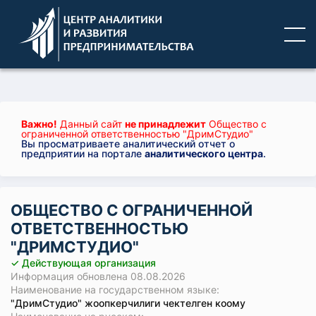
Важно!
Данный сайт
не принадлежит
Общество с
ограниченной ответственностью "ДримСтудио"
Вы просматриваете аналитический отчет о
предприятии на портале
аналитического центра
.
ОБЩЕСТВО С ОГРАНИЧЕННОЙ
ОТВЕТСТВЕННОСТЬЮ
"ДРИМСТУДИО"
✓ Действующая организация
Информация обновлена 08.08.2026
Наименование на государственном языке:
"ДримСтудио" жоопкерчилиги чектелген коому