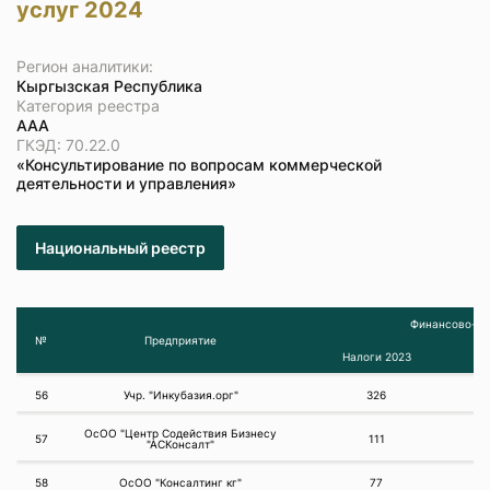
услуг 2024
Регион аналитики:
Кыргызская Республика
Категория реестра
ААА
ГКЭД: 70.22.0
«Консультирование по вопросам коммерческой
деятельности и управления»
Национальный реестр
Финансово-эк
№
Предприятие
Налоги 2023
56
Учр. "Инкубазия.орг"
326
ОсОО "Центр Содействия Бизнесу
57
111
"АСКонсалт"
58
ОсОО "Консалтинг кг"
77