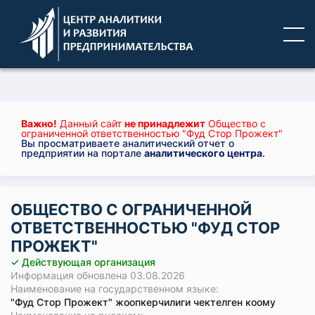
Важно!
Данный сайт
не принадлежит
Общество с
ограниченной ответственностью "Фуд Стор Прожект"
Вы просматриваете аналитический отчет о
предприятии на портале
аналитического центра
.
ОБЩЕСТВО С ОГРАНИЧЕННОЙ
ОТВЕТСТВЕННОСТЬЮ "ФУД СТОР
ПРОЖЕКТ"
✓ Действующая организация
Информация обновлена 03.08.2026
Наименование на государственном языке:
"Фуд Стор Прожект" жоопкерчилиги чектелген коому