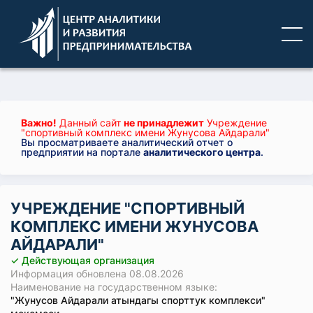
Важно!
Данный сайт
не принадлежит
Учреждение
"спортивный комплекс имени Жунусова Айдарали"
Вы просматриваете аналитический отчет о
предприятии на портале
аналитического центра
.
УЧРЕЖДЕНИЕ "СПОРТИВНЫЙ
КОМПЛЕКС ИМЕНИ ЖУНУСОВА
АЙДАРАЛИ"
✓ Действующая организация
Информация обновлена 08.08.2026
Наименование на государственном языке:
"Жунусов Айдарали атындагы спорттук комплекси"