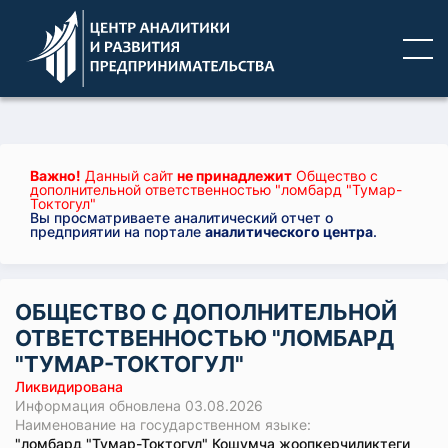
Важно!
Данный сайт
не принадлежит
Общество с
дополнительной ответственностью "ломбард "Тумар-
Токтогул"
Вы просматриваете аналитический отчет о
предприятии на портале
аналитического центра
.
ОБЩЕСТВО С ДОПОЛНИТЕЛЬНОЙ
ОТВЕТСТВЕННОСТЬЮ "ЛОМБАРД
"ТУМАР-ТОКТОГУЛ"
Ликвидирована
Информация обновлена 03.08.2026
Наименование на государственном языке:
"ломбард "Тумар-Токтогул" Кошумча жоопкерчиликтеги