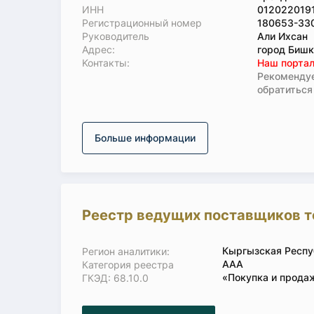
ИНН
012022019
Регистрационный номер
180653-33
Руководитель
Али Ихсан
Адрес:
город Бишк
Koнтaкты:
Наш портал
Рекомендуе
обратиться
Больше информации
Реестр ведущих поставщиков т
Кыргызская Респу
Регион аналитики:
ААА
Категория реестра
«Покупка и прода
ГКЭД: 68.10.0