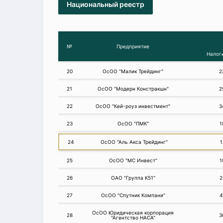
Национальный реестр
№
Предприятие
Налог
20
ОсОО "Малик Трейдинг"
2
21
ОсОО "Модерн Констракшн"
2
22
ОсОО "Кей-роуз инвестмент"
3
23
ОсОО "ПМК"
1
24
ОсОО "Аль Акса Трейдинг"
1
25
ОсОО "МС Инвест"
1
26
ОАО "Группа К51"
2
27
ОсОО "Спутник Компани"
4
ОсОО Юридическая корпорация
28
3
"Агентство НАСА"