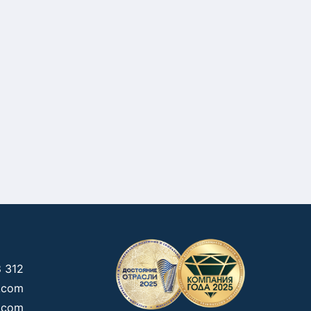
 312
g.com
.com