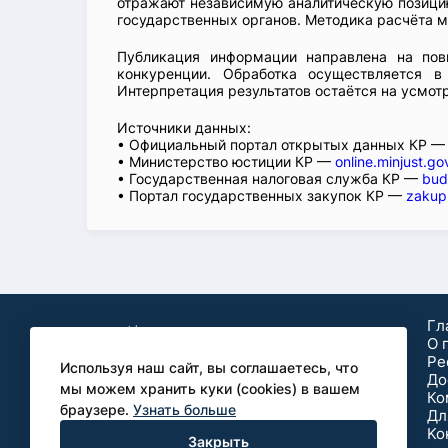
отражают независимую аналитическую позицию
государственных органов. Методика расчёта м
Публикация информации направлена на пов
конкуренции. Обработка осуществляется в
Интерпретация результатов остаётся на усмот
Источники данных:
• Официальный портал открытых данных КР 
• Министерство юстиции КР —
online.minjust.go
• Государственная налоговая служба КР —
bud
• Портал государственных закупок КР —
zakup
Гл
О 
Ре
Используя наш сайт, вы соглашаетесь, что
До
мы можем хранить куки (cookies) в вашем
Ко
браузере.
Узнать больше
Дл
Аналитические
Ko
Закрыть