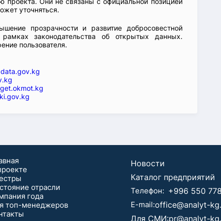
 проекта. Они не связаны с официальной позицией
ожет уточняться.
ышение прозрачности и развитие добросовестной
 рамках законодательства об открытых данных.
рение пользователя.
—
data.gov.kg
v.kg
get.okmot.kg
ki.gov.kg
авная
Новости
проекте
Каталог предприятий
естры
стояние отрасли
Телефон:
+996 550 778
мпания года
E-mail:
office@analyt-k
я топ-менеджеров
нтaкты
Для СМИ:
pr@analyt-kg