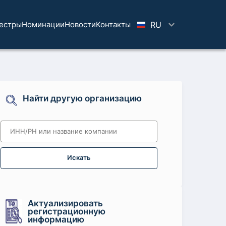
естры
Номинации
Новости
Koнтaкты
RU
Найти другую организацию
Искать
Актуализировать
регистрационную
информацию