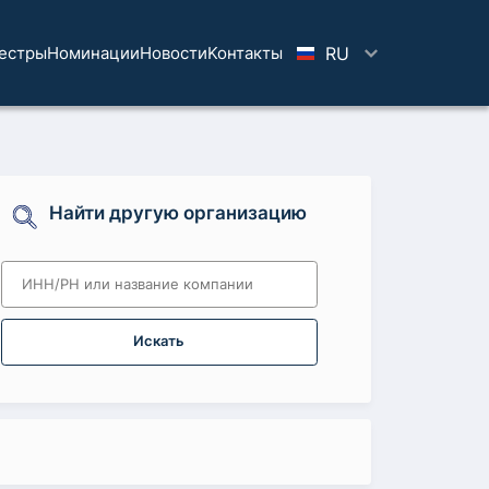
естры
Номинации
Новости
Koнтaкты
RU
Найти другую организацию
Искать