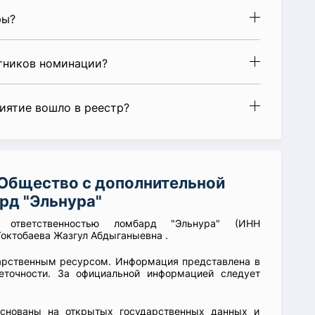
ры?
стников номинации?
риятие вошло в реестр?
Общество с дополнительной
рд "Эльнура"
й ответственностью ломбард "Эльнура" (ИНН
Токтобаева Жазгул Абдыганыевна .
арственным ресурсом. Информация представлена в
еточности. За официальной информацией следует
основаны на открытых государственных данных и