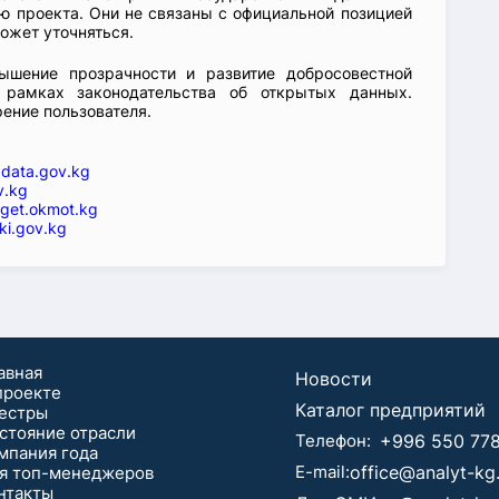
 проекта. Они не связаны с официальной позицией
ожет уточняться.
ышение прозрачности и развитие добросовестной
 рамках законодательства об открытых данных.
рение пользователя.
—
data.gov.kg
v.kg
get.okmot.kg
ki.gov.kg
авная
Новости
проекте
Каталог предприятий
естры
стояние отрасли
Телефон:
+996 550 778
мпания года
E-mail:
office@analyt-k
я топ-менеджеров
нтaкты