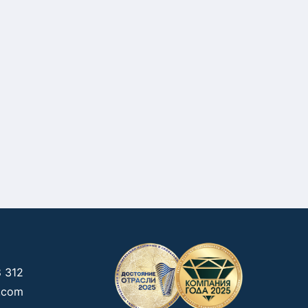
 312
g.com