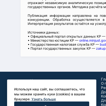
отражают независимую аналитическую позицию
государственных органов. Методика расчёта м
Публикация информации направлена на пов
конкуренции. Обработка осуществляется в
Интерпретация результатов остаётся на усмот
Источники данных:
• Официальный портал открытых данных КР 
• Министерство юстиции КР —
online.minjust.go
• Государственная налоговая служба КР —
bud
• Портал государственных закупок КР —
zakup
Гл
О 
Ре
Используя наш сайт, вы соглашаетесь, что
До
мы можем хранить куки (cookies) в вашем
Ко
браузере.
Узнать больше
Дл
Аналитические
Ko