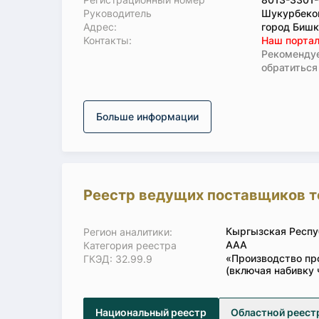
Руководитель
Шукурбеко
Адрес:
город Бишк
Koнтaкты:
Наш портал
Рекомендуе
обратиться
Больше информации
Реестр ведущих поставщиков т
Кыргызская Респу
Регион аналитики:
ААА
Категория реестра
«Производство пр
ГКЭД: 32.99.9
(включая набивку 
Национальный реестр
Областной реест