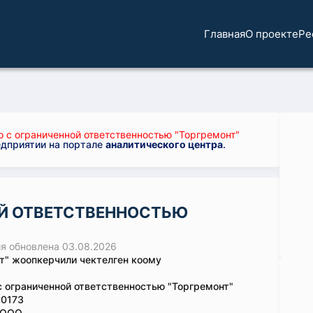
Главная
О проекте
Ре
 с ограниченной ответственностью "Торгремонт"
едприятии на портале
аналитического центра
.
Й ОТВЕТСТВЕННОСТЬЮ
 обновлена 03.08.2026
т" жоопкерчили чектелген коому
 ограниченной ответственностью "Торгремонт"
10173
-ООО