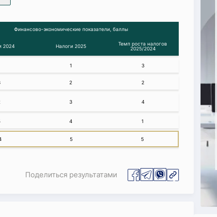
Финансово-экономические показатели, баллы
Темп роста налогов
и 2024
Налоги 2025
2025/2024
1
1
3
3
2
2
2
3
4
5
4
1
4
5
5
Поделиться результатами