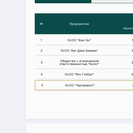
№
Предприятие
Налог
1
ОсОО "Хонг Бо"
2
ОсОО "Арт Деко Бишкек"
Общество с оганиченной
3
ответственностью "Болот"
4
ОсОО "Рич Глобал"
5
ОсОО "Торгремонт"