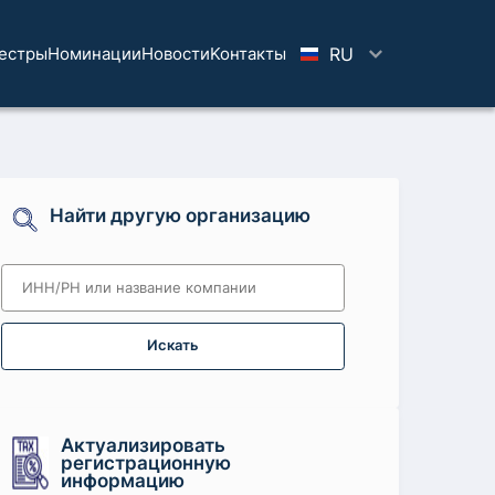
естры
Номинации
Новости
Koнтaкты
RU
Найти другую организацию
Искать
Актуализировать
регистрационную
информацию