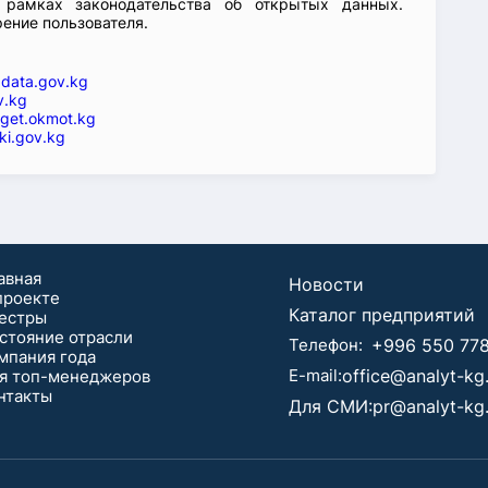
 рамках законодательства об открытых данных.
рение пользователя.
—
data.gov.kg
v.kg
get.okmot.kg
ki.gov.kg
авная
Новости
проекте
Каталог предприятий
естры
стояние отрасли
Телефон:
+996 550 778
мпания года
E-mail:
office@analyt-k
я топ-менеджеров
нтaкты
Для СМИ:
pr@analyt-kg