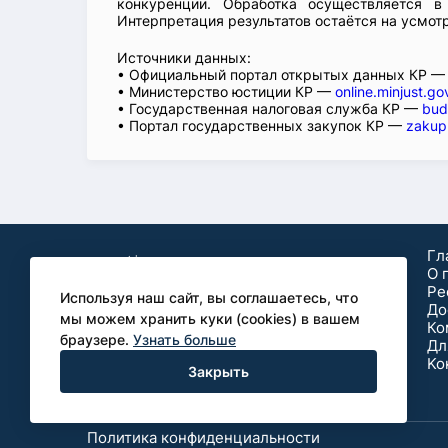
конкуренции. Обработка осуществляется в
Интерпретация результатов остаётся на усмот
Источники данных:
• Официальный портал открытых данных КР 
• Министерство юстиции КР —
online.minjust.go
• Государственная налоговая служба КР —
bud
• Портал государственных закупок КР —
zakup
Гл
О 
Ре
Используя наш сайт, вы соглашаетесь, что
До
мы можем хранить куки (cookies) в вашем
Ко
браузере.
Узнать больше
Дл
Аналитические
Ko
Закрыть
исследования для бизнеса
Политика конфиденциальности