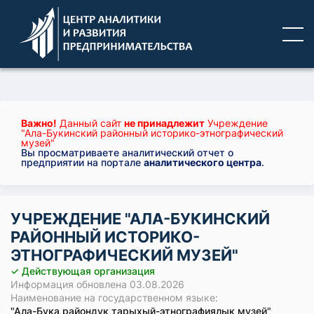
Важно!
Данный сайт
не принадлежит
Учреждение
"Ала-Букинский районный историко-этнографический
музей"
Вы просматриваете аналитический отчет о
предприятии на портале
аналитического центра
.
УЧРЕЖДЕНИЕ "АЛА-БУКИНСКИЙ
РАЙОННЫЙ ИСТОРИКО-
ЭТНОГРАФИЧЕСКИЙ МУЗЕЙ"
✓ Действующая организация
Информация обновлена 03.08.2026
Наименование на государственном языке:
"Ала-Бука райондук тарыхый-этнографиялык музей"