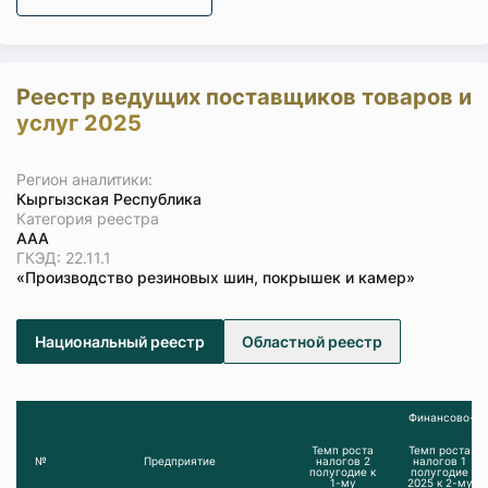
Реестр ведущих поставщиков товаров и
услуг 2025
Регион аналитики:
Кыргызская Республика
Категория реестра
ААА
ГКЭД: 22.11.1
«Производство резиновых шин, покрышек и камер»
Национальный реестр
Областной реестр
Финансово-эк
Темп роста
Темп роста
№
Предприятие
налогов 2
налогов 1
полугодие к
полугодие
1-му
2025 к 2-му