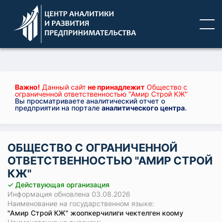
Важно!
Данный сайт
не принадлежит
Общество с
ограниченной ответственностью "Амир Строй КЖ"
Вы просматриваете аналитический отчет о
предприятии на портале
аналитического центра
.
ОБЩЕСТВО С ОГРАНИЧЕННОЙ
ОТВЕТСТВЕННОСТЬЮ "АМИР СТРОЙ
КЖ"
✓ Действующая организация
Информация обновлена 03.08.2026
Наименование на государственном языке:
"Амир Строй КЖ" жоопкерчилиги чектелген коому