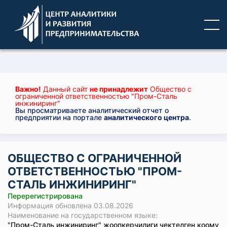
Важно!
Данный сайт
не принадлежит
Общество с
ограниченной ответственностью "Пром-Сталь
инжиниринг"
Вы просматриваете аналитический отчет о
предприятии на портале
аналитического центра
.
ОБЩЕСТВО С ОГРАНИЧЕННОЙ
ОТВЕТСТВЕННОСТЬЮ "ПРОМ-
СТАЛЬ ИНЖИНИРИНГ"
Перерегистрирована
Информация обновлена 03.08.2026
Наименование на государственном языке:
"Пром-Сталь инжиниринг" жоопкерчилиги чектелген коому