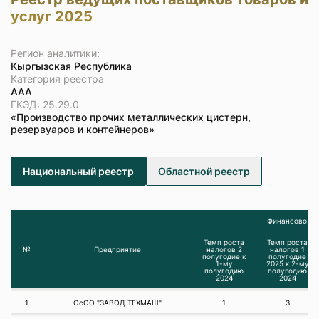
услуг 2025
Регион аналитики:
Кыргызская Республика
Категория реестра
ААА
ГКЭД: 25.29.0
«Производство прочих металлических цистерн,
резервуаров и контейнеров»
Национальный реестр
Областной реестр
Финансово-эк
Темп роста
Темп роста
№
Предприятие
налогов 2
налогов 1
полугодие к
полугодие
1-му
2025 к 2-му
полугодию
полугодию
2024
2024
1
ОсОО "ЗАВОД ТЕХМАШ"
1
3