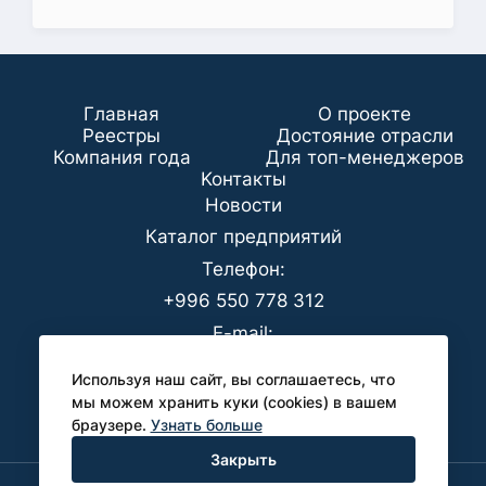
Главная
О проекте
Реестры
Достояние отрасли
Компания года
Для топ-менеджеров
Koнтaкты
Новости
Каталог предприятий
Телефон:
+996 550 778 312
E-mail:
office@analyt-kg.com
Используя наш сайт, вы соглашаетесь, что
Для СМИ:
мы можем хранить куки (cookies) в вашем
браузере.
Узнать больше
pr@analyt-kg.com
Закрыть
Политика конфиденциальности