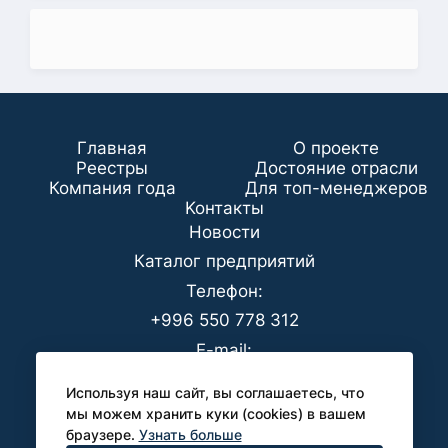
Главная
О проекте
Реестры
Достояние отрасли
Компания года
Для топ-менеджеров
Koнтaкты
Новости
Каталог предприятий
Телефон:
+996 550 778 312
E-mail:
office@analyt-kg.com
Используя наш сайт, вы соглашаетесь, что
Для СМИ:
мы можем хранить куки (cookies) в вашем
браузере.
Узнать больше
pr@analyt-kg.com