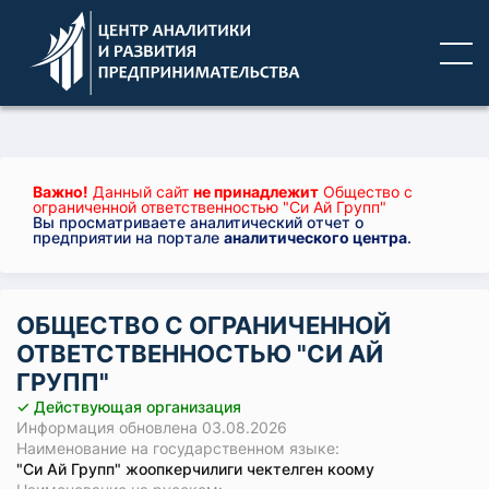
Важно!
Данный сайт
не принадлежит
Общество с
ограниченной ответственностью "Си Ай Групп"
Вы просматриваете аналитический отчет о
предприятии на портале
аналитического центра
.
ОБЩЕСТВО С ОГРАНИЧЕННОЙ
ОТВЕТСТВЕННОСТЬЮ "СИ АЙ
ГРУПП"
✓ Действующая организация
Информация обновлена 03.08.2026
Наименование на государственном языке:
"Си Ай Групп" жоопкерчилиги чектелген коому