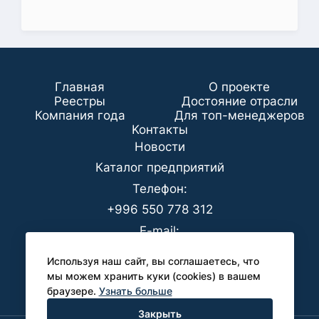
Главная
О проекте
Реестры
Достояние отрасли
Компания года
Для топ-менеджеров
Koнтaкты
Новости
Каталог предприятий
Телефон:
+996 550 778 312
E-mail:
office@analyt-kg.com
Используя наш сайт, вы соглашаетесь, что
Для СМИ:
мы можем хранить куки (cookies) в вашем
браузере.
Узнать больше
pr@analyt-kg.com
Закрыть