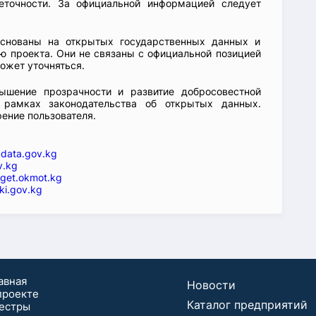
еточности. За официальной информацией следует
основаны на открытых государственных данных и
 проекта. Они не связаны с официальной позицией
ожет уточняться.
ышение прозрачности и развитие добросовестной
 рамках законодательства об открытых данных.
рение пользователя.
—
data.gov.kg
v.kg
get.okmot.kg
ki.gov.kg
авная
Новости
проекте
Каталог предприятий
естры