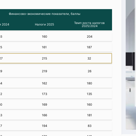
Финансово-экономические показатели, баллы
Темп роста налогов
и 2024
Налоги 2025
2025/2024
03
160
204
25
161
187
27
215
32
29
219
26
34
162
180
72
173
135
60
169
160
43
166
181
17
194
83