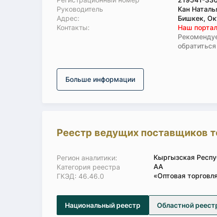
Руководитель
Кан Наталь
Адрес:
Бишкек, Ок
Koнтaкты:
Наш портал
Рекомендуе
обратиться
Больше информации
Реестр ведущих поставщиков т
Кыргызская Респу
Регион аналитики:
АА
Категория реестра
«Оптовая торговл
ГКЭД: 46.46.0
Национальный реестр
Областной реест