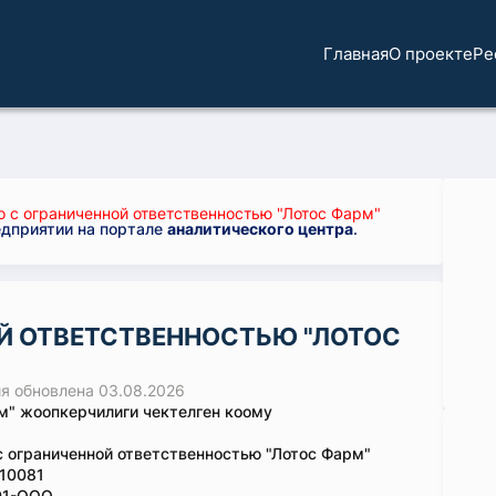
Главная
О проекте
Ре
 с ограниченной ответственностью "Лотос Фарм"
едприятии на портале
аналитического центра
.
Й ОТВЕТСТВЕННОСТЬЮ "ЛОТОС
 обновлена 03.08.2026
м" жоопкерчилиги чектелген коому
 ограниченной ответственностью "Лотос Фарм"
10081
01-ООО