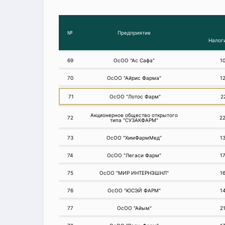
№
Предприятие
Налог
69
ОсОО "Ас Сафа"
1
70
ОсОО "Айрис Фарма"
1
71
ОсОО "Лотос Фарм"
2
Акционерное общество открытого
72
2
типа "СУЗАКФАРМ"
73
ОсОО "ХимФармМед"
1
74
ОсОО "Легаси Фарм"
1
75
ОсОО "МИР ИНТЕРНЭШНЛ"
1
76
ОсОО "ЮСЭЙ ФАРМ"
1
77
ОсОО "Айым"
2