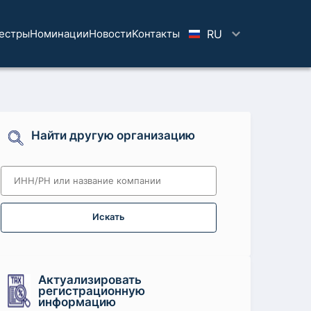
естры
Номинации
Новости
Koнтaкты
RU
Найти другую организацию
Искать
Актуализировать
регистрационную
информацию