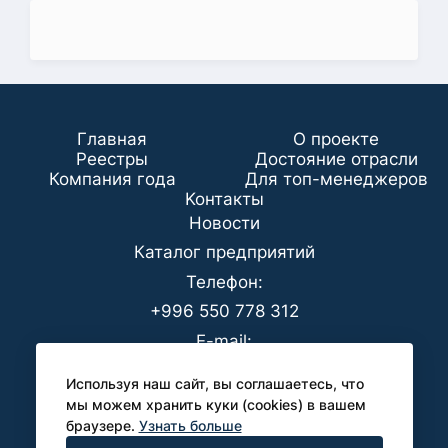
Главная
О проекте
Реестры
Достояние отрасли
Компания года
Для топ-менеджеров
Koнтaкты
Новости
Каталог предприятий
Телефон:
+996 550 778 312
E-mail:
office@analyt-kg.com
Используя наш сайт, вы соглашаетесь, что
Для СМИ:
мы можем хранить куки (cookies) в вашем
браузере.
Узнать больше
pr@analyt-kg.com