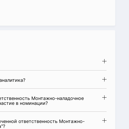
аналитика?
етственность Монтажно-наладочное
частие в номинации?
иченной ответственность Монтажно-
а"?