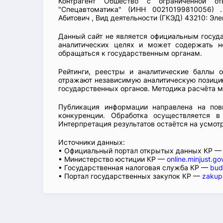
Контрагент Обшество с ограниченной отв
"Спецавтоматика" (ИНН 00210199810056) 
Абитович , Вид деятельности (ГКЭД) 43210: Эл
Данный сайт не является официальным госуд
аналитических целях и может содержать н
обращаться к государственным органам.
Рейтинги, реестры и аналитические баллы 
отражают независимую аналитическую позицию
государственных органов. Методика расчёта м
Публикация информации направлена на пов
конкуренции. Обработка осуществляется в
Интерпретация результатов остаётся на усмот
Источники данных:
• Официальный портал открытых данных КР 
• Министерство юстиции КР —
online.minjust.go
• Государственная налоговая служба КР —
bud
• Портал государственных закупок КР —
zakup