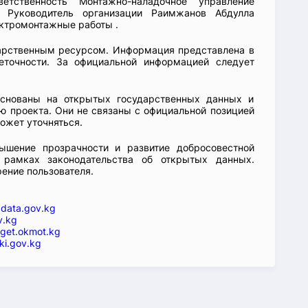
етственность Монтажно-наладочное управление
. Руководитель организации Раимжанов Абдулла
ектромонтажные работы .
арственным ресурсом. Информация представлена в
еточности. За официальной информацией следует
основаны на открытых государственных данных и
 проекта. Они не связаны с официальной позицией
ожет уточняться.
ышение прозрачности и развитие добросовестной
 рамках законодательства об открытых данных.
рение пользователя.
—
data.gov.kg
v.kg
get.okmot.kg
ki.gov.kg