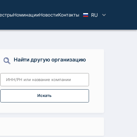
естры
Номинации
Новости
Koнтaкты
RU
Найти другую организацию
Искать