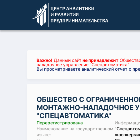
Важно!
Данный сайт
не принадлежит
Обшество
наладочное управление "Спецавтоматика"
Вы просматриваете аналитический отчет о пр
ОБШЕСТВО С ОГРАНИЧЕННО
МОНТАЖНО-НАЛАДОЧНОЕ У
"СПЕЦАВТОМАТИКА"
Перерегистрирована
Информация
Наименование на государственном
"Спецавто
языке:
жоопкерчил